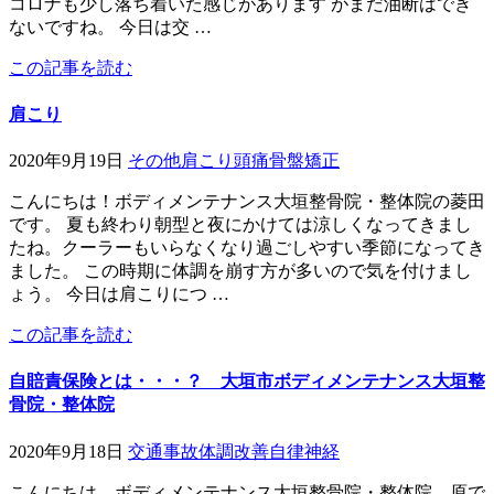
コロナも少し落ち着いた感じがあります がまだ油断はでき
ないですね。 今日は交 …
この記事を読む
肩こり
2020年9月19日
その他
肩こり
頭痛
骨盤矯正
こんにちは！ボディメンテナンス大垣整骨院・整体院の菱田
です。 夏も終わり朝型と夜にかけては涼しくなってきまし
たね。クーラーもいらなくなり過ごしやすい季節になってき
ました。 この時期に体調を崩す方が多いので気を付けまし
ょう。 今日は肩こりにつ …
この記事を読む
自賠責保険とは・・・？ 大垣市ボディメンテナンス大垣整
骨院・整体院
2020年9月18日
交通事故
体調改善
自律神経
こんにちは、ボディメンテナンス大垣整骨院・整体院 原で