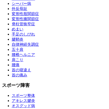
シーバー病
外反母趾
変形性股関節症
変形性膝関節症
脊柱管狭窄症
めまい
手足のしびれ
腱鞘炎
自律神経失調症
五十肩
腰椎ヘルニア
肩こり
腰痛
首の寝違え
首の痛み
スポーツ障害
スポーツ整体
アキレス腱炎
オスグッド病