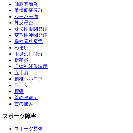
仙腸関節炎
梨状筋症候群
シーバー病
外反母趾
変形性股関節症
変形性膝関節症
脊柱管狭窄症
めまい
手足のしびれ
腱鞘炎
自律神経失調症
五十肩
腰椎ヘルニア
肩こり
腰痛
首の寝違え
首の痛み
スポーツ障害
スポーツ整体