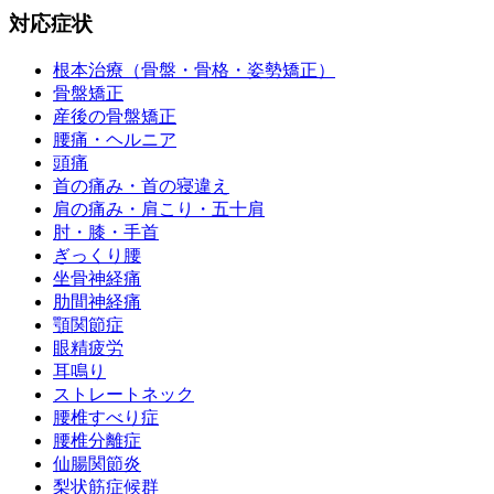
対応症状
根本治療（骨盤・骨格・姿勢矯正）
骨盤矯正
産後の骨盤矯正
腰痛・ヘルニア
頭痛
首の痛み・首の寝違え
肩の痛み・肩こり・五十肩
肘・膝・手首
ぎっくり腰
坐骨神経痛
肋間神経痛
顎関節症
眼精疲労
耳鳴り
ストレートネック
腰椎すべり症
腰椎分離症
仙腸関節炎
梨状筋症候群