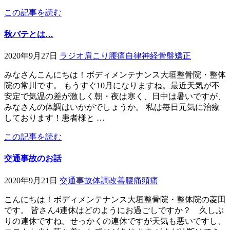
この記事を読む
秋バテとは…
2020年9月27日
ラジオ
肩こり
腰痛
自律神経
骨盤矯正
みなさんこんにちは！ボディメンテナンス大垣整骨院・整体
院の常川です。 もうすぐ10月になりますね。最近天気が不
安定で気温の差が激しく朝・夜は寒く、日中は暑いですが、
みなさんの体調はいかがでしょうか。 私は毎日元気に治療
しております！患者様と …
この記事を読む
交通事故のお話
2020年9月21日
交通事故
体調改善
腰痛
頭痛
こんにちは！ボディメンテナンス大垣整骨院・整体院の菱田
です。 皆さん4連休はどのようにお過ごしですか？ 久しぶ
りの連休ですね。せっかくの連休ですが天気も悪いですし、