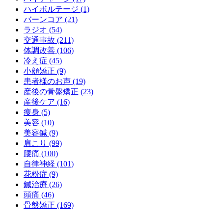
ハイボルテージ (1)
バーンコア (21)
ラジオ (54)
交通事故 (211)
体調改善 (106)
冷え症 (45)
小顔矯正 (9)
患者様のお声 (19)
産後の骨盤矯正 (23)
産後ケア (16)
痩身 (5)
美容 (10)
美容鍼 (9)
肩こり (99)
腰痛 (100)
自律神経 (101)
花粉症 (9)
鍼治療 (26)
頭痛 (46)
骨盤矯正 (169)