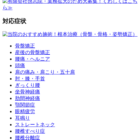
対応症状
骨盤矯正
産後の骨盤矯正
腰痛・ヘルニア
頭痛
肩の痛み・肩こり・五十肩
肘・膝・手首
ぎっくり腰
坐骨神経痛
肋間神経痛
顎関節症
眼精疲労
耳鳴り
ストレートネック
腰椎すべり症
腰椎分離症