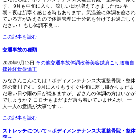
す。 9月も中旬に入り、涼しい日が増えてきましたね♪ 早
朝・夜は肌寒く感じる時もあります。気温差に体調を崩され
ている方がみえるので体調管理に十分気を付けてお過ごしく
ださい！ もし体調不良 …
この記事を読む
交通事故の種類
2020年9月13日
その他
交通事故
体調改善
美容鍼
肩こり
腰痛
自
律神経
骨盤矯正
みなさんこんにちは！ボディメンテナンス大垣整骨院・整体
院の常川です。 9月に入りもうすぐ中旬に差し掛かりまだま
だ暑い日や雨の日が続きますが、皆さんの体調の方はいかが
でしょうか？ コロナもまだまだ落ち着いていませんが、一
人一人の意識が大事です …
この記事を読む
ストレッチについて～ボディメンテナンス大垣整骨院・整体
院～