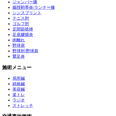
ジャンパー膝
腸脛靭帯炎/ランナー膝
シンスプリント
テニス肘
ゴルフ肘
足関節捻挫
足底腱膜炎
肉離れ
野球肩
野球肘/野球肩
鵞足炎
施術メニュー
局所鍼
経絡鍼
美容鍼
楽トレ
ラジオ
ストレッチ