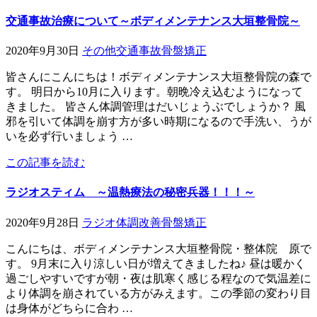
交通事故治療について～ボディメンテナンス大垣整骨院～
2020年9月30日
その他
交通事故
骨盤矯正
皆さんにこんにちは！ボディメンテナンス大垣整骨院の森で
す。 明日から10月に入ります。朝晩冷え込むようになって
きました。 皆さん体調管理はだいじょうぶでしょうか？ 風
邪を引いて体調を崩す方が多い時期になるので手洗い、うが
いを必ず行いましょう …
この記事を読む
ラジオスティム ～温熱療法の秘密兵器！！！～
2020年9月28日
ラジオ
体調改善
骨盤矯正
こんにちは、ボディメンテナンス大垣整骨院・整体院 原で
す。 9月末に入り涼しい日が増えてきましたね♪ 昼は暖かく
過ごしやすいですが朝・夜は肌寒く感じる程なので気温差に
より体調を崩されている方がみえます。この季節の変わり目
は身体がどちらに合わ …