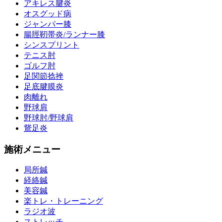
アキレス腱炎
オスグッド病
ジャンパー膝
腸脛靭帯炎/ランナー膝
シンスプリント
テニス肘
ゴルフ肘
足関節捻挫
足底腱膜炎
肉離れ
野球肩
野球肘/野球肩
鵞足炎
施術メニュー
局所鍼
経絡鍼
美容鍼
楽トレ・トレーニング
ラジオ波
ストレッチ