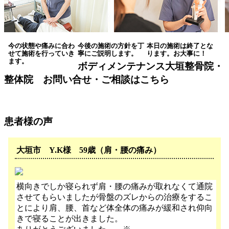
今の状態や痛みに合わ
今後の施術の方針を丁
本日の施術は終了とな
せて施術を行っていき
寧にご説明します。
ります。お大事に！
ます。
ボディメンテナンス大垣整骨院・
整体院 お問い合せ・ご相談はこちら
患者様の声
大垣市 Y.K様 59歳（肩・腰の痛み）
横向きでしか寝られず肩・腰の痛みが取れなくて通院
させてもらいましたが骨盤のズレからの治療をするこ
とにより肩、腰、首など体全体の痛みが緩和され仰向
きで寝ることが出きました。