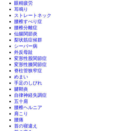
眼精疲労
耳鳴り
ストレートネック
腰椎すべり症
腰椎分離症
仙腸関節炎
梨状筋症候群
シーバー病
外反母趾
変形性股関節症
変形性膝関節症
脊柱管狭窄症
めまい
手足のしびれ
腱鞘炎
自律神経失調症
五十肩
腰椎ヘルニア
肩こり
腰痛
首の寝違え