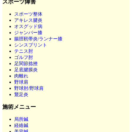
スポーツ障害
スポーツ整体
アキレス腱炎
オスグッド病
ジャンパー膝
腸脛靭帯炎/ランナー膝
シンスプリント
テニス肘
ゴルフ肘
足関節捻挫
足底腱膜炎
肉離れ
野球肩
野球肘/野球肩
鵞足炎
施術メニュー
局所鍼
経絡鍼
美容鍼