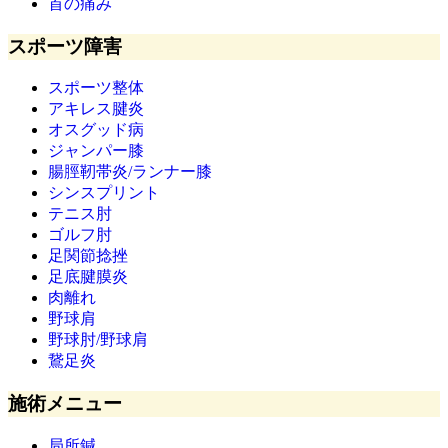
首の痛み
スポーツ障害
スポーツ整体
アキレス腱炎
オスグッド病
ジャンパー膝
腸脛靭帯炎/ランナー膝
シンスプリント
テニス肘
ゴルフ肘
足関節捻挫
足底腱膜炎
肉離れ
野球肩
野球肘/野球肩
鵞足炎
施術メニュー
局所鍼