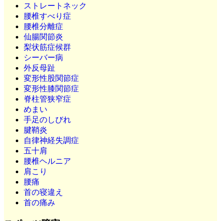
ストレートネック
腰椎すべり症
腰椎分離症
仙腸関節炎
梨状筋症候群
シーバー病
外反母趾
変形性股関節症
変形性膝関節症
脊柱管狭窄症
めまい
手足のしびれ
腱鞘炎
自律神経失調症
五十肩
腰椎ヘルニア
肩こり
腰痛
首の寝違え
首の痛み