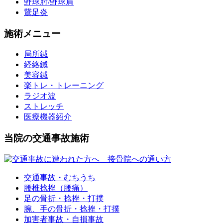
野球肘/野球肩
鵞足炎
施術メニュー
局所鍼
経絡鍼
美容鍼
楽トレ・トレーニング
ラジオ波
ストレッチ
医療機器紹介
当院の交通事故施術
交通事故・むちうち
腰椎捻挫（腰痛）
足の骨折・捻挫・打撲
腕、手の骨折・捻挫・打撲
加害者事故・自損事故