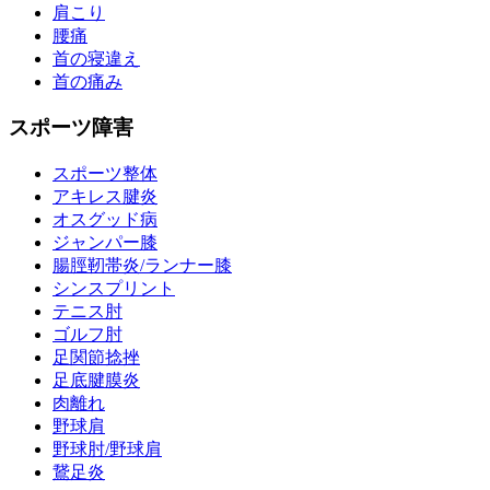
肩こり
腰痛
首の寝違え
首の痛み
スポーツ障害
スポーツ整体
アキレス腱炎
オスグッド病
ジャンパー膝
腸脛靭帯炎/ランナー膝
シンスプリント
テニス肘
ゴルフ肘
足関節捻挫
足底腱膜炎
肉離れ
野球肩
野球肘/野球肩
鵞足炎