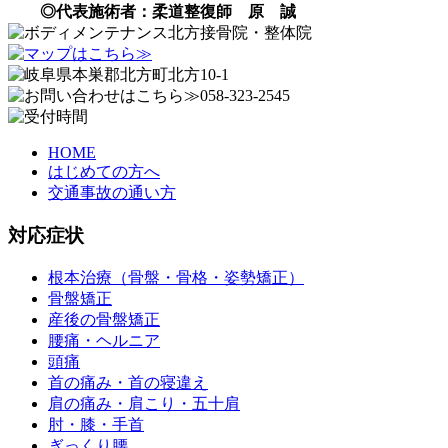
◎代表施術者：柔道整復師 原 誠
HOME
はじめての方へ
交通事故の通い方
対応症状
根本治療（骨盤・骨格・姿勢矯正）
骨盤矯正
産後の骨盤矯正
腰痛・ヘルニア
頭痛
首の痛み・首の寝違え
肩の痛み・肩こり・五十肩
肘・膝・手首
ぎっくり腰