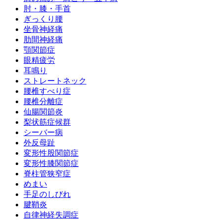
肘・膝・手首
ぎっくり腰
坐骨神経痛
肋間神経痛
顎関節症
眼精疲労
耳鳴り
ストレートネック
腰椎すべり症
腰椎分離症
仙腸関節炎
梨状筋症候群
シーバー病
外反母趾
変形性股関節症
変形性膝関節症
脊柱管狭窄症
めまい
手足のしびれ
腱鞘炎
自律神経失調症