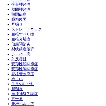
坐骨神経痛
肋間神経痛
顎関節症
眼精疲労
耳鳴り
ストレートネック
腰椎すべり症
腰椎分離症
仙腸関節炎
梨状筋症候群
シーバー病
外反母趾
変形性股関節症
変形性膝関節症
脊柱管狭窄症
めまい
手足のしびれ
腱鞘炎
自律神経失調症
五十肩
腰椎ヘルニア