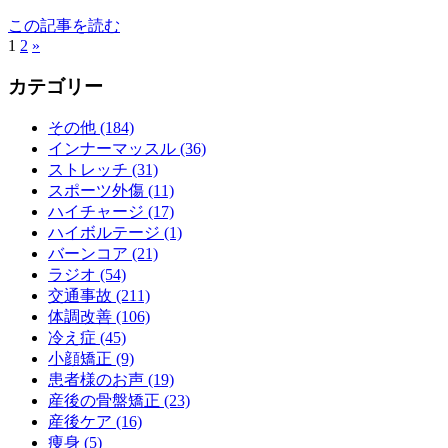
この記事を読む
1
2
»
カテゴリー
その他 (184)
インナーマッスル (36)
ストレッチ (31)
スポーツ外傷 (11)
ハイチャージ (17)
ハイボルテージ (1)
バーンコア (21)
ラジオ (54)
交通事故 (211)
体調改善 (106)
冷え症 (45)
小顔矯正 (9)
患者様のお声 (19)
産後の骨盤矯正 (23)
産後ケア (16)
痩身 (5)