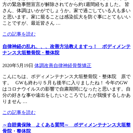
方の緊急事態宣言が解除されてから約1週間経ちました。 皆
さん、体調はいかがでしょうか。家で過ごしている人も多い
と思います。家に籠ることは感染拡大を防ぐ事にとてもいい
ことですが、最近皆さん …
この記事を読む
自律神経の乱れ、、、改善方法教えますっ！ ボディメンテ
ナンス大垣整骨院・整体院
2020年5月19日
体調改善
自律神経
骨盤矯正
こんにちは、ボディメンテナンス大垣整骨院・整体院 原で
す。 GWも終わり５月も後半に入りましたね！ 今年のGW
はコロナウイルスの影響で自粛期間になったと思います。自
分の好きな事や遠出をしたいところでしたが我慢するしかあ
りません …
この記事を読む
～自賠責保険 よくある質問～ ボディメンテナンス大垣整
骨院・整体院