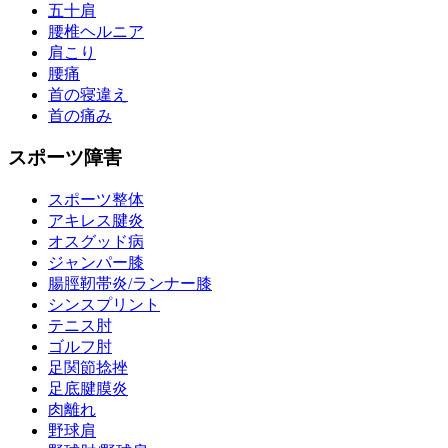
五十肩
腰椎ヘルニア
肩こり
腰痛
首の寝違え
首の痛み
スポーツ障害
スポーツ整体
アキレス腱炎
オスグッド病
ジャンパー膝
腸脛靭帯炎/ランナー膝
シンスプリント
テニス肘
ゴルフ肘
足関節捻挫
足底腱膜炎
肉離れ
野球肩