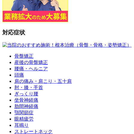
対応症状
骨盤矯正
産後の骨盤矯正
腰痛・ヘルニア
頭痛
肩の痛み・肩こり・五十肩
肘・膝・手首
ぎっくり腰
坐骨神経痛
肋間神経痛
顎関節症
眼精疲労
耳鳴り
ストレートネック