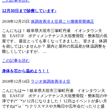
この記事を読む
12月30日まで診療しています♪
2018年12月25日
体調改善
冷え症
肩こり
腰痛
骨盤矯正
こんにちは！ 岐阜県大垣市三塚町丹瀬 イオンタウン大
垣 EAST1F ボディメンテナンス大垣整骨院・整体院の長
屋です。 最近とっても寒くなってきました。 皆さま、体調
を崩してはいませんか？ 屋内と屋外の気温差が体温調整を
難しくしていますが、 …
この記事を読む
身体を芯から温めよう！！
2018年12月14日
ラジオ
体調改善
冷え症
こんにちは〜！岐阜県大垣市三塚町丹瀬 イオンタウン大
垣 EAST1F ボディメンテナンス大垣整骨院・整体院の中
津です(*´ `*)ﾉ 12月になりました！ 12月はイベントが多い月
ですね(*´ω｀*) クリスマスや大晦日や忘年会だったりと盛