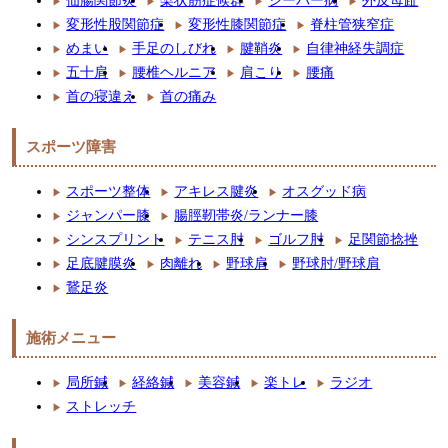
仙腸関節炎
梨状筋症候群
シーバー病
外反母趾
変形性股関節症
変形性膝関節症
脊柱管狭窄症
めまい
手足のしびれ
腱鞘炎
自律神経失調症
五十肩
腰椎ヘルニア
肩こり
腰痛
首の寝違え
首の痛み
スポーツ障害
スポーツ整体
アキレス腱炎
オスグッド病
ジャンパー膝
腸脛靭帯炎/ランナー膝
シンスプリント
テニス肘
ゴルフ肘
足関節捻挫
足底腱膜炎
肉離れ
野球肩
野球肘/野球肩
鵞足炎
施術メニュー
局所鍼
経絡鍼
美容鍼
楽トレ
ラジオ
ストレッチ