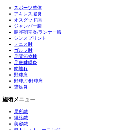
スポーツ整体
アキレス腱炎
オスグッド病
ジャンパー膝
腸脛靭帯炎/ランナー膝
シンスプリント
テニス肘
ゴルフ肘
足関節捻挫
足底腱膜炎
肉離れ
野球肩
野球肘/野球肩
鵞足炎
施術メニュー
局所鍼
経絡鍼
美容鍼
楽トレ・トレーニング