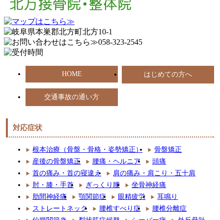
HOME
はじめての方へ
交通事故の通い方
対応症状
根本治療（骨盤・骨格・姿勢矯正）
骨盤矯正
産後の骨盤矯正
腰痛・ヘルニア
頭痛
首の痛み・首の寝違え
肩の痛み・肩こり・五十肩
肘・膝・手首
ぎっくり腰
坐骨神経痛
肋間神経痛
顎関節症
眼精疲労
耳鳴り
ストレートネック
腰椎すべり症
腰椎分離症