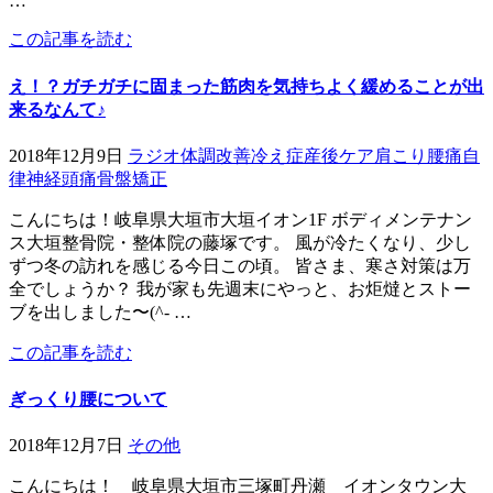
…
この記事を読む
え！？ガチガチに固まった筋肉を気持ちよく緩めることが出
来るなんて♪
2018年12月9日
ラジオ
体調改善
冷え症
産後ケア
肩こり
腰痛
自
律神経
頭痛
骨盤矯正
こんにちは！岐阜県大垣市大垣イオン1F ボディメンテナン
ス大垣整骨院・整体院の藤塚です。 風が冷たくなり、少し
ずつ冬の訪れを感じる今日この頃。 皆さま、寒さ対策は万
全でしょうか？ 我が家も先週末にやっと、お炬燵とストー
ブを出しました〜(^- …
この記事を読む
ぎっくり腰について
2018年12月7日
その他
こんにちは！ 岐阜県大垣市三塚町丹瀬 イオンタウン大