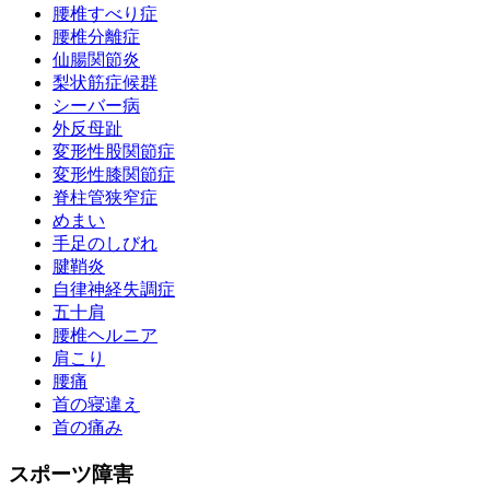
腰椎すべり症
腰椎分離症
仙腸関節炎
梨状筋症候群
シーバー病
外反母趾
変形性股関節症
変形性膝関節症
脊柱管狭窄症
めまい
手足のしびれ
腱鞘炎
自律神経失調症
五十肩
腰椎ヘルニア
肩こり
腰痛
首の寝違え
首の痛み
スポーツ障害