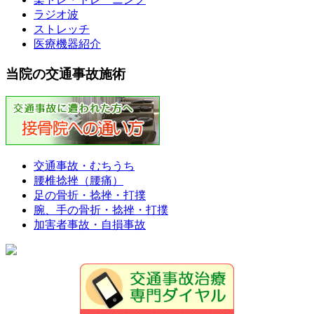
ラジオ波
ストレッチ
医療機器紹介
当院の交通事故施術
交通事故・むちうち
腰椎捻挫（腰痛）
足の骨折・捻挫・打撲
腕、手の骨折・捻挫・打撲
加害者事故・自損事故