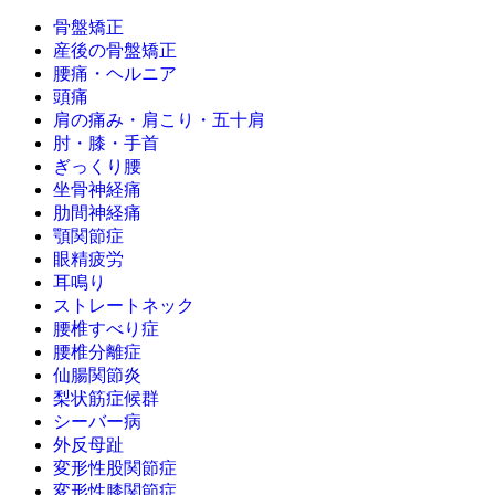
骨盤矯正
産後の骨盤矯正
腰痛・ヘルニア
頭痛
肩の痛み・肩こり・五十肩
肘・膝・手首
ぎっくり腰
坐骨神経痛
肋間神経痛
顎関節症
眼精疲労
耳鳴り
ストレートネック
腰椎すべり症
腰椎分離症
仙腸関節炎
梨状筋症候群
シーバー病
外反母趾
変形性股関節症
変形性膝関節症