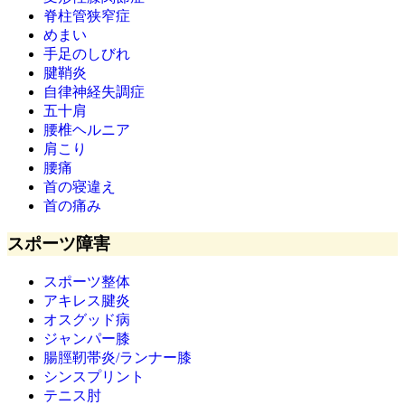
脊柱管狭窄症
めまい
手足のしびれ
腱鞘炎
自律神経失調症
五十肩
腰椎ヘルニア
肩こり
腰痛
首の寝違え
首の痛み
スポーツ障害
スポーツ整体
アキレス腱炎
オスグッド病
ジャンパー膝
腸脛靭帯炎/ランナー膝
シンスプリント
テニス肘