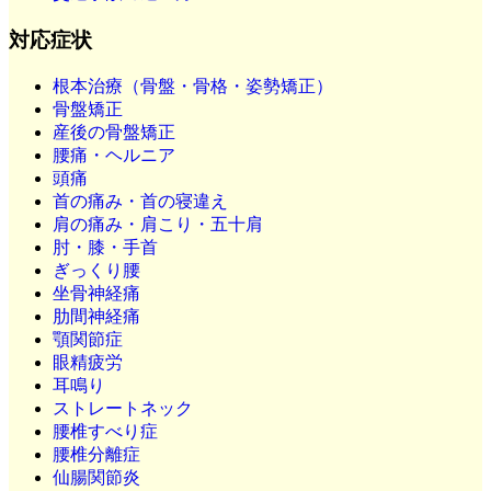
対応症状
根本治療（骨盤・骨格・姿勢矯正）
骨盤矯正
産後の骨盤矯正
腰痛・ヘルニア
頭痛
首の痛み・首の寝違え
肩の痛み・肩こり・五十肩
肘・膝・手首
ぎっくり腰
坐骨神経痛
肋間神経痛
顎関節症
眼精疲労
耳鳴り
ストレートネック
腰椎すべり症
腰椎分離症
仙腸関節炎