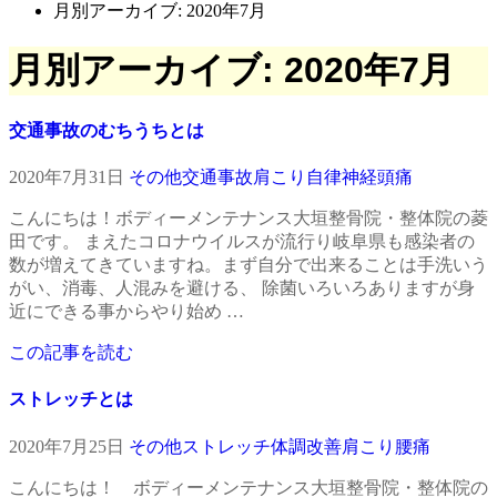
月別アーカイブ: 2020年7月
月別アーカイブ: 2020年7月
交通事故のむちうちとは
2020年7月31日
その他
交通事故
肩こり
自律神経
頭痛
こんにちは！ボディーメンテナンス大垣整骨院・整体院の菱
田です。 まえたコロナウイルスが流行り岐阜県も感染者の
数が増えてきていますね。まず自分で出来ることは手洗いう
がい、消毒、人混みを避ける、 除菌いろいろありますが身
近にできる事からやり始め …
この記事を読む
ストレッチとは
2020年7月25日
その他
ストレッチ
体調改善
肩こり
腰痛
こんにちは！ ボディーメンテナンス大垣整骨院・整体院の