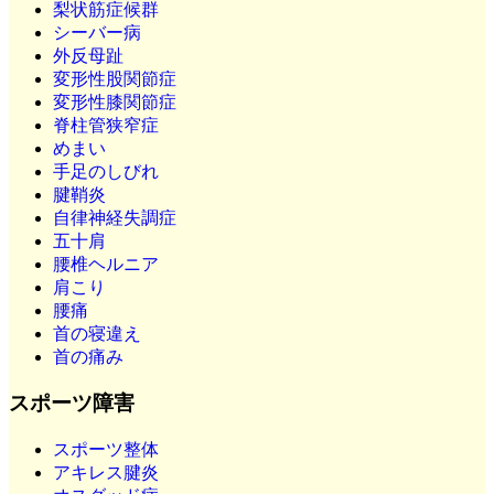
梨状筋症候群
シーバー病
外反母趾
変形性股関節症
変形性膝関節症
脊柱管狭窄症
めまい
手足のしびれ
腱鞘炎
自律神経失調症
五十肩
腰椎ヘルニア
肩こり
腰痛
首の寝違え
首の痛み
スポーツ障害
スポーツ整体
アキレス腱炎