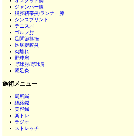
オスグッド病
ジャンパー膝
腸脛靭帯炎/ランナー膝
シンスプリント
テニス肘
ゴルフ肘
足関節捻挫
足底腱膜炎
肉離れ
野球肩
野球肘/野球肩
鵞足炎
施術メニュー
局所鍼
経絡鍼
美容鍼
楽トレ
ラジオ
ストレッチ