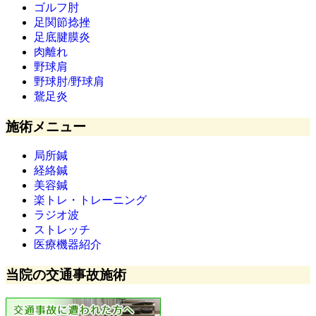
ゴルフ肘
足関節捻挫
足底腱膜炎
肉離れ
野球肩
野球肘/野球肩
鵞足炎
施術メニュー
局所鍼
経絡鍼
美容鍼
楽トレ・トレーニング
ラジオ波
ストレッチ
医療機器紹介
当院の交通事故施術