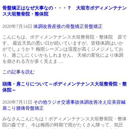
骨盤矯正はなぜ大事なの・・・？ 大垣市ボディメンテナン
ス大垣整骨院・整体院
2020年7月14日
体調改善
産後の骨盤矯正
骨盤矯正
こんにちは、ボディメンテナンス大垣整骨院・整体院 原で
す。 最近天気の悪い日が続いていますが、皆様体調はいか
がでしょうか？ 梅雨シーズンは湿度が高くジメジメしてお
り、過ごしにくいかもしれません。 天候の変化により体調
を崩される方が多く見えま …
この記事を読む
頭痛・肩こりについて～ボディメンテナンス大垣整骨院・整
体院～
2020年7月11日
その他
ラジオ
交通事故
体調改善
冷え症
美容鍼
肩こり
腰痛
骨盤矯正
みなさんこんにちは！ボディメンテナンス大垣整骨院・整体
院の森です。 今は梅雨の時期で雨がたくさん降って、気圧