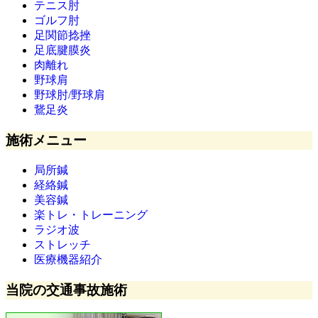
テニス肘
ゴルフ肘
足関節捻挫
足底腱膜炎
肉離れ
野球肩
野球肘/野球肩
鵞足炎
施術メニュー
局所鍼
経絡鍼
美容鍼
楽トレ・トレーニング
ラジオ波
ストレッチ
医療機器紹介
当院の交通事故施術