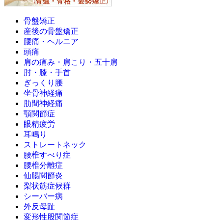
骨盤矯正
産後の骨盤矯正
腰痛・ヘルニア
頭痛
肩の痛み・肩こり・五十肩
肘・膝・手首
ぎっくり腰
坐骨神経痛
肋間神経痛
顎関節症
眼精疲労
耳鳴り
ストレートネック
腰椎すべり症
腰椎分離症
仙腸関節炎
梨状筋症候群
シーバー病
外反母趾
変形性股関節症