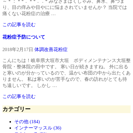
～＊：＊*．＊*．．* みなさまはくしゃみ、鼻水、鼻づま
り、目の痒みや目やにに悩まされていませんか？ 当院では
痛くない花粉症の治療 …
この記事を読む
花粉症予防について
2018年2月17日
体調改善
花粉症
こんにちは！岐阜県大垣市大垣 ボディメンテナンス大垣整
骨院・整体院の田中です。 寒い日が続きますね。 外に出る
と寒いのが分かっているので、温かい布団の中から出たくあ
りません。 私は寒いのが苦手なので、春の訪れがとても待
ち遠しいです。 しかし …
この記事を読む
カテゴリー
その他 (184)
インナーマッスル (36)