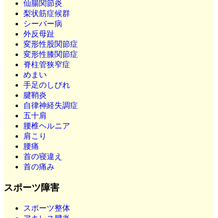
仙腸関節炎
梨状筋症候群
シーバー病
外反母趾
変形性股関節症
変形性膝関節症
脊柱管狭窄症
めまい
手足のしびれ
腱鞘炎
自律神経失調症
五十肩
腰椎ヘルニア
肩こり
腰痛
首の寝違え
首の痛み
スポーツ障害
スポーツ整体