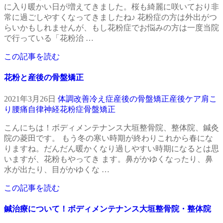
に入り暖かい日が増えてきました。桜も綺麗に咲いており非
常に過ごしやすくなってきましたね♪ 花粉症の方は外出がつ
らいかもしれませんが、もし花粉症でお悩みの方は一度当院
で行っている「花粉治 …
この記事を読む
花粉と産後の骨盤矯正
2021年3月26日
体調改善
冷え症
産後の骨盤矯正
産後ケア
肩こ
り
腰痛
自律神経
花粉症
骨盤矯正
こんにちは！ボディメンテナンス大垣整骨院、整体院、鍼灸
院の菱田です。 もう冬の寒い時期が終わりこれから春にな
りますね。だんだん暖かくなり過しやすい時期になるとは思
いますが、花粉もやってき ます。鼻がかゆくなったり、鼻
水が出たり、目がかゆくな …
この記事を読む
鍼治療について！ボディメンテナンス大垣整骨院・整体院