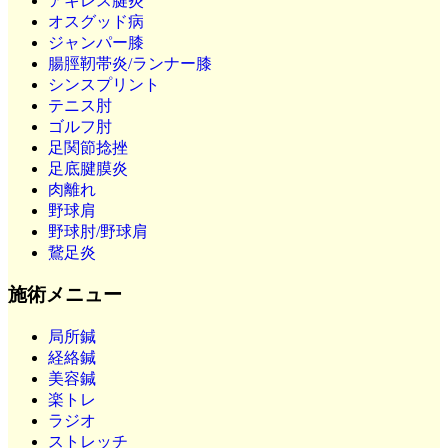
アキレス腱炎
オスグッド病
ジャンパー膝
腸脛靭帯炎/ランナー膝
シンスプリント
テニス肘
ゴルフ肘
足関節捻挫
足底腱膜炎
肉離れ
野球肩
野球肘/野球肩
鵞足炎
施術メニュー
局所鍼
経絡鍼
美容鍼
楽トレ
ラジオ
ストレッチ