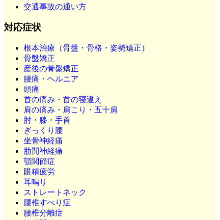
交通事故の通い方
対応症状
根本治療（骨盤・骨格・姿勢矯正）
骨盤矯正
産後の骨盤矯正
腰痛・ヘルニア
頭痛
首の痛み・首の寝違え
肩の痛み・肩こり・五十肩
肘・膝・手首
ぎっくり腰
坐骨神経痛
肋間神経痛
顎関節症
眼精疲労
耳鳴り
ストレートネック
腰椎すべり症
腰椎分離症