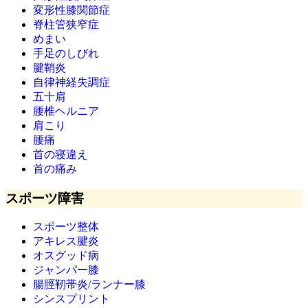
変形性膝関節症
脊柱管狭窄症
めまい
手足のしびれ
腱鞘炎
自律神経失調症
五十肩
腰椎ヘルニア
肩こり
腰痛
首の寝違え
首の痛み
スポーツ障害
スポーツ整体
アキレス腱炎
オスグッド病
ジャンパー膝
腸脛靭帯炎/ランナー膝
シンスプリント