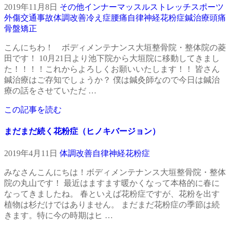
2019年11月8日
その他
インナーマッスル
ストレッチ
スポーツ
外傷
交通事故
体調改善
冷え症
腰痛
自律神経
花粉症
鍼治療
頭痛
骨盤矯正
こんにちわ！ ボディメンテナンス大垣整骨院・整体院の菱
田です！ 10月21日より池下院から大垣院に移動してきまし
た！！！！これからよろしくお願いいたします！！ 皆さん
鍼治療はご存知でしょうか？ 僕は鍼灸師なので今日は鍼治
療の話をさせていただ …
この記事を読む
まだまだ続く花粉症（ヒノキバージョン）
2019年4月11日
体調改善
自律神経
花粉症
みなさんこんにちは！ボディメンテナンス大垣整骨院・整体
院の丸山です！ 最近はますます暖かくなって本格的に春に
なってきましたね。 春といえば花粉症ですが、花粉を出す
植物は杉だけではありません。 まだまだ花粉症の季節は続
きます。特に今の時期はヒ …