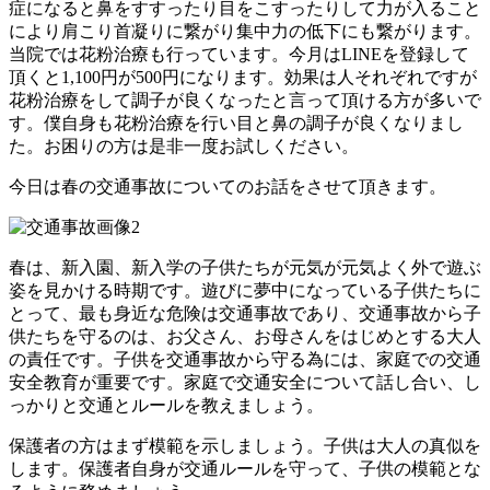
症になると鼻をすすったり目をこすったりして力が入ること
により肩こり首凝りに繋がり集中力の低下にも繋がります。
当院では花粉治療も行っています。今月はLINEを登録して
頂くと1,100円が500円になります。効果は人それぞれですが
花粉治療をして調子が良くなったと言って頂ける方が多いで
す。僕自身も花粉治療を行い目と鼻の調子が良くなりまし
た。お困りの方は是非一度お試しください。
今日は春の交通事故についてのお話をさせて頂きます。
春は、新入園、新入学の子供たちが元気が元気よく外で遊ぶ
姿を見かける時期です。遊びに夢中になっている子供たちに
とって、最も身近な危険は交通事故であり、交通事故から子
供たちを守るのは、お父さん、お母さんをはじめとする大人
の責任です。子供を交通事故から守る為には、家庭での交通
安全教育が重要です。家庭で交通安全について話し合い、し
っかりと交通とルールを教えましょう。
保護者の方はまず模範を示しましょう。子供は大人の真似を
します。保護者自身が交通ルールを守って、子供の模範とな