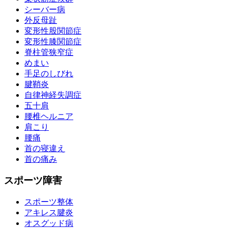
シーバー病
外反母趾
変形性股関節症
変形性膝関節症
脊柱管狭窄症
めまい
手足のしびれ
腱鞘炎
自律神経失調症
五十肩
腰椎ヘルニア
肩こり
腰痛
首の寝違え
首の痛み
スポーツ障害
スポーツ整体
アキレス腱炎
オスグッド病