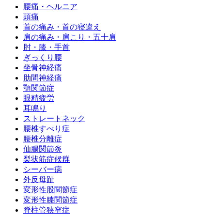
腰痛・ヘルニア
頭痛
首の痛み・首の寝違え
肩の痛み・肩こり・五十肩
肘・膝・手首
ぎっくり腰
坐骨神経痛
肋間神経痛
顎関節症
眼精疲労
耳鳴り
ストレートネック
腰椎すべり症
腰椎分離症
仙腸関節炎
梨状筋症候群
シーバー病
外反母趾
変形性股関節症
変形性膝関節症
脊柱管狭窄症