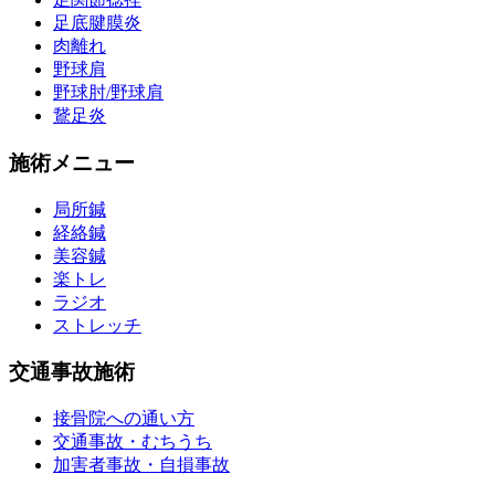
足底腱膜炎
肉離れ
野球肩
野球肘/野球肩
鵞足炎
施術メニュー
局所鍼
経絡鍼
美容鍼
楽トレ
ラジオ
ストレッチ
交通事故施術
接骨院への通い方
交通事故・むちうち
加害者事故・自損事故