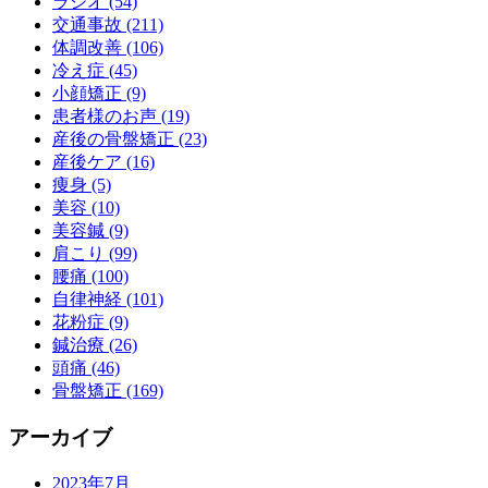
ラジオ (54)
交通事故 (211)
体調改善 (106)
冷え症 (45)
小顔矯正 (9)
患者様のお声 (19)
産後の骨盤矯正 (23)
産後ケア (16)
痩身 (5)
美容 (10)
美容鍼 (9)
肩こり (99)
腰痛 (100)
自律神経 (101)
花粉症 (9)
鍼治療 (26)
頭痛 (46)
骨盤矯正 (169)
アーカイブ
2023年7月