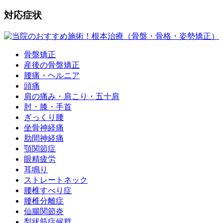
対応症状
骨盤矯正
産後の骨盤矯正
腰痛・ヘルニア
頭痛
肩の痛み・肩こり・五十肩
肘・膝・手首
ぎっくり腰
坐骨神経痛
肋間神経痛
顎関節症
眼精疲労
耳鳴り
ストレートネック
腰椎すべり症
腰椎分離症
仙腸関節炎
梨状筋症候群