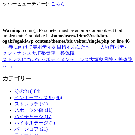
ッパービューティーは
こちら
Warning
: count(): Parameter must be an array or an object that
implements Countable in
/home/users/1/imr2/web/bm-
ogaki/ogaki/wp-content/themes/biz-vektor/single.php
on line
46
←
春に向けて美ボディを目指すあなたへ！ 大垣市ボディ
メンテナンス大垣整骨院・整体院
ストレスについて～ボディメンテナンス大垣整骨院・整体院
～
→
カテゴリー
その他 (184)
インナーマッスル (36)
ストレッチ (31)
スポーツ外傷 (11)
ハイチャージ (17)
ハイボルテージ (1)
バーンコア (21)