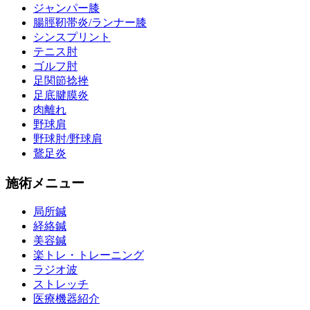
ジャンパー膝
腸脛靭帯炎/ランナー膝
シンスプリント
テニス肘
ゴルフ肘
足関節捻挫
足底腱膜炎
肉離れ
野球肩
野球肘/野球肩
鵞足炎
施術メニュー
局所鍼
経絡鍼
美容鍼
楽トレ・トレーニング
ラジオ波
ストレッチ
医療機器紹介