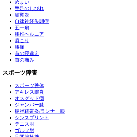
めまい
手足のしびれ
腱鞘炎
自律神経失調症
五十肩
腰椎ヘルニア
肩こり
腰痛
首の寝違え
首の痛み
スポーツ障害
スポーツ整体
アキレス腱炎
オスグッド病
ジャンパー膝
腸脛靭帯炎/ランナー膝
シンスプリント
テニス肘
ゴルフ肘
足関節捻挫