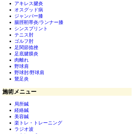
アキレス腱炎
オスグッド病
ジャンパー膝
腸脛靭帯炎/ランナー膝
シンスプリント
テニス肘
ゴルフ肘
足関節捻挫
足底腱膜炎
肉離れ
野球肩
野球肘/野球肩
鵞足炎
施術メニュー
局所鍼
経絡鍼
美容鍼
楽トレ・トレーニング
ラジオ波