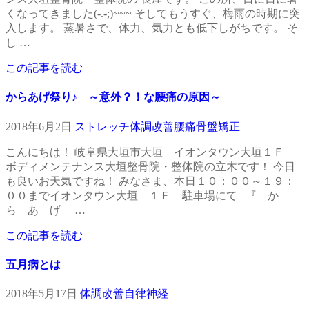
くなってきました(-.-;)~~~ そしてもうすぐ、梅雨の時期に突
入します。 蒸暑さで、体力、気力とも低下しがちです。 そ
し …
この記事を読む
からあげ祭り♪ ～意外？！な腰痛の原因～
2018年6月2日
ストレッチ
体調改善
腰痛
骨盤矯正
こんにちは！ 岐阜県大垣市大垣 イオンタウン大垣１Ｆ
ボディメンテナンス大垣整骨院・整体院の立木です！ 今日
も良いお天気ですね！ みなさま、本日１０：００～１９：
００までイオンタウン大垣 １Ｆ 駐車場にて 『 か
ら あ げ …
この記事を読む
五月病とは
2018年5月17日
体調改善
自律神経