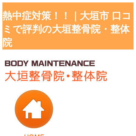
熱中症対策！！｜大垣市 口コ
ミで評判の大垣整骨院・整体
院