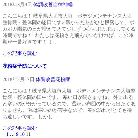
2018年3月9日
体調改善
自律神経
こんにちは！ 岐阜県大垣市大垣 ボデジメンテナンス大垣
整骨院・整体院の恩田です♪ 寒かった冬がひと段落して、ポ
カポカ陽気の日が増えてきて少しずつ心もポカポカしてくる
時期ですね＊’ わたしは花粉さえ飛んでいなければ、この時
期が一番好きです！（ …
この記事を読む
花粉症予防について
2018年2月17日
体調改善
花粉症
こんにちは！岐阜県大垣市大垣 ボディメンテナンス大垣整
骨院・整体院の田中です。 寒い日が続きますね。 外に出る
と寒いのが分かっているので、温かい布団の中から出たくあ
りません。 私は寒いのが苦手なので、春の訪れがとても待
ち遠しいです。 しかし …
この記事を読む
«
1
…
9
10
11