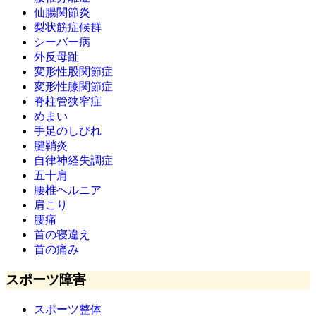
仙腸関節炎
梨状筋症候群
シーバー病
外反母趾
変形性股関節症
変形性膝関節症
脊柱管狭窄症
めまい
手足のしびれ
腱鞘炎
自律神経失調症
五十肩
腰椎ヘルニア
肩こり
腰痛
首の寝違え
首の痛み
スポーツ障害
スポーツ整体