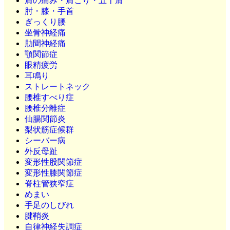
肩の痛み・肩こり・五十肩
肘・膝・手首
ぎっくり腰
坐骨神経痛
肋間神経痛
顎関節症
眼精疲労
耳鳴り
ストレートネック
腰椎すべり症
腰椎分離症
仙腸関節炎
梨状筋症候群
シーバー病
外反母趾
変形性股関節症
変形性膝関節症
脊柱管狭窄症
めまい
手足のしびれ
腱鞘炎
自律神経失調症