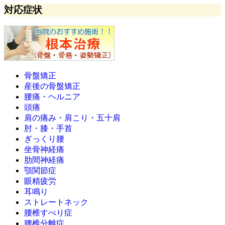
対応症状
骨盤矯正
産後の骨盤矯正
腰痛・ヘルニア
頭痛
肩の痛み・肩こり・五十肩
肘・膝・手首
ぎっくり腰
坐骨神経痛
肋間神経痛
顎関節症
眼精疲労
耳鳴り
ストレートネック
腰椎すべり症
腰椎分離症