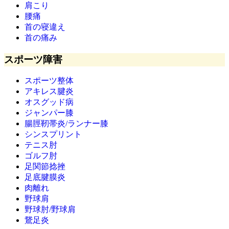
肩こり
腰痛
首の寝違え
首の痛み
スポーツ障害
スポーツ整体
アキレス腱炎
オスグッド病
ジャンパー膝
腸脛靭帯炎/ランナー膝
シンスプリント
テニス肘
ゴルフ肘
足関節捻挫
足底腱膜炎
肉離れ
野球肩
野球肘/野球肩
鵞足炎