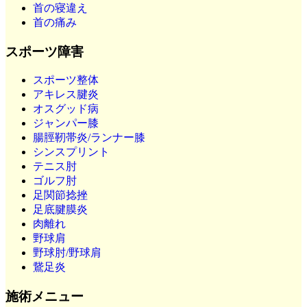
首の寝違え
首の痛み
スポーツ障害
スポーツ整体
アキレス腱炎
オスグッド病
ジャンパー膝
腸脛靭帯炎/ランナー膝
シンスプリント
テニス肘
ゴルフ肘
足関節捻挫
足底腱膜炎
肉離れ
野球肩
野球肘/野球肩
鵞足炎
施術メニュー