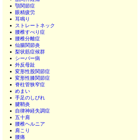
顎関節症
眼精疲労
耳鳴り
ストレートネック
腰椎すべり症
腰椎分離症
仙腸関節炎
梨状筋症候群
シーバー病
外反母趾
変形性股関節症
変形性膝関節症
脊柱管狭窄症
めまい
手足のしびれ
腱鞘炎
自律神経失調症
五十肩
腰椎ヘルニア
肩こり
腰痛