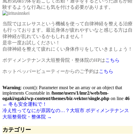
風邪気味の体を起こして出勤・通学をするといった誰もが経
験するような行為にも気を付ける必要があります。
当院ではエレサスという機械を使って自律神経を整える治療
も行っております。最近身体が疲れやすいなと感じる方は自
律神経が乱れているかもしれません！
是非一度お試しください！
自律神経を整えて疲れにくい身体作りをしていきましょう！
ボディメンテナンス大垣整骨院・整体院のHPは
こちら
ホットペッパービューティーからのご予約は
こちら
Warning
: count(): Parameter must be an array or an object that
implements Countable in
/home/users/1/imr2/web/bm-
ogaki/ogaki/wp-content/themes/biz-vektor/single.php
on line
46
←
冬も安全運転で！
冷え性ってなにが原因なの…？大垣市 ボディメンテナンス
大垣整骨院・整体院
→
カテゴリー