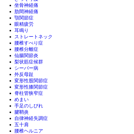
坐骨神経痛
肋間神経痛
顎関節症
眼精疲労
耳鳴り
ストレートネック
腰椎すべり症
腰椎分離症
仙腸関節炎
梨状筋症候群
シーバー病
外反母趾
変形性股関節症
変形性膝関節症
脊柱管狭窄症
めまい
手足のしびれ
腱鞘炎
自律神経失調症
五十肩
腰椎ヘルニア