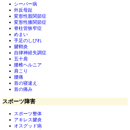
シーバー病
外反母趾
変形性股関節症
変形性膝関節症
脊柱管狭窄症
めまい
手足のしびれ
腱鞘炎
自律神経失調症
五十肩
腰椎ヘルニア
肩こり
腰痛
首の寝違え
首の痛み
スポーツ障害
スポーツ整体
アキレス腱炎
オスグッド病