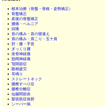
根本治療（骨盤・骨格・姿勢矯正）
骨盤矯正
産後の骨盤矯正
腰痛・ヘルニア
頭痛
首の痛み・首の寝違え
肩の痛み・肩こり・五十肩
肘・膝・手首
ぎっくり腰
坐骨神経痛
肋間神経痛
顎関節症
眼精疲労
耳鳴り
ストレートネック
腰椎すべり症
腰椎分離症
仙腸関節炎
梨状筋症候群
シーバー病