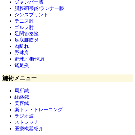
ジャンパー膝
腸脛靭帯炎/ランナー膝
シンスプリント
テニス肘
ゴルフ肘
足関節捻挫
足底腱膜炎
肉離れ
野球肩
野球肘/野球肩
鵞足炎
施術メニュー
局所鍼
経絡鍼
美容鍼
楽トレ・トレーニング
ラジオ波
ストレッチ
医療機器紹介