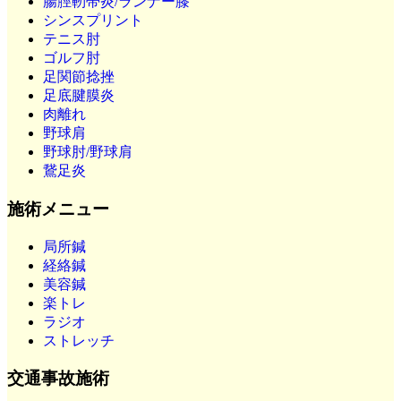
腸脛靭帯炎/ランナー膝
シンスプリント
テニス肘
ゴルフ肘
足関節捻挫
足底腱膜炎
肉離れ
野球肩
野球肘/野球肩
鵞足炎
施術メニュー
局所鍼
経絡鍼
美容鍼
楽トレ
ラジオ
ストレッチ
交通事故施術