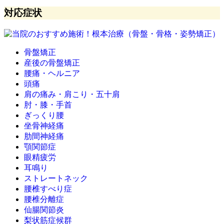
対応症状
骨盤矯正
産後の骨盤矯正
腰痛・ヘルニア
頭痛
肩の痛み・肩こり・五十肩
肘・膝・手首
ぎっくり腰
坐骨神経痛
肋間神経痛
顎関節症
眼精疲労
耳鳴り
ストレートネック
腰椎すべり症
腰椎分離症
仙腸関節炎
梨状筋症候群