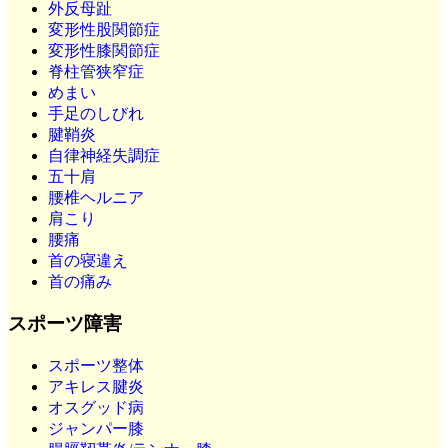
外反母趾
変形性股関節症
変形性膝関節症
脊柱管狭窄症
めまい
手足のしびれ
腱鞘炎
自律神経失調症
五十肩
腰椎ヘルニア
肩こり
腰痛
首の寝違え
首の痛み
スポーツ障害
スポーツ整体
アキレス腱炎
オスグッド病
ジャンパー膝