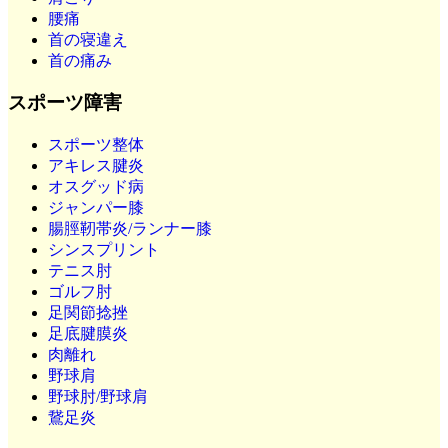
腰痛
首の寝違え
首の痛み
スポーツ障害
スポーツ整体
アキレス腱炎
オスグッド病
ジャンパー膝
腸脛靭帯炎/ランナー膝
シンスプリント
テニス肘
ゴルフ肘
足関節捻挫
足底腱膜炎
肉離れ
野球肩
野球肘/野球肩
鵞足炎