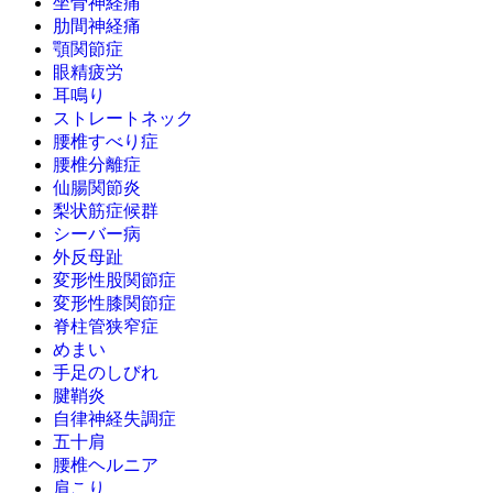
坐骨神経痛
肋間神経痛
顎関節症
眼精疲労
耳鳴り
ストレートネック
腰椎すべり症
腰椎分離症
仙腸関節炎
梨状筋症候群
シーバー病
外反母趾
変形性股関節症
変形性膝関節症
脊柱管狭窄症
めまい
手足のしびれ
腱鞘炎
自律神経失調症
五十肩
腰椎ヘルニア
肩こり