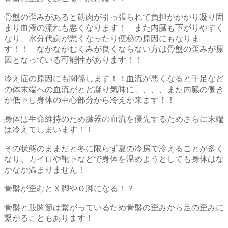
骨盤の歪みがあると筋肉が引っ張られて負担がかかり凝り固
まり血液の流れも悪くなります！ また内臓も下がりやすく
なり、水分代謝が悪くなったり便秘の原因にもなりま
す！！ なかなかむくみが良くならない方は骨盤の歪みが原
因となっている可能性があります！！
冷え症の原因にも関係します！！血流が悪くなると手足など
の体末端への血流がとど凝り気味に、、、、また内臓の働き
が低下し身体の中心部分から冷えが来ます！！
身体は生命維持のため臓器の血流を優先するためさらに末端
は冷えてしまいます！！
その状態のままだと冬に限らず夏の冷房で冷えることが多く
なり、カイロや靴下などで身体を温めようとしても身体はな
かなか温まりません！
骨盤が歪むとＸ脚やＯ脚になる！？
骨盤と股関節は繋がっているため骨盤の歪みから足の歪みに
繋がることもあります！