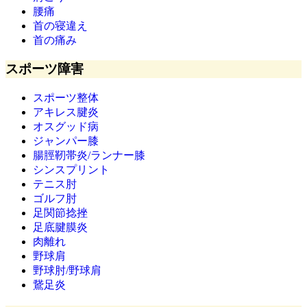
腰痛
首の寝違え
首の痛み
スポーツ障害
スポーツ整体
アキレス腱炎
オスグッド病
ジャンパー膝
腸脛靭帯炎/ランナー膝
シンスプリント
テニス肘
ゴルフ肘
足関節捻挫
足底腱膜炎
肉離れ
野球肩
野球肘/野球肩
鵞足炎