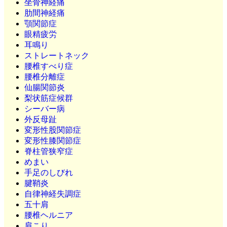
坐骨神経痛
肋間神経痛
顎関節症
眼精疲労
耳鳴り
ストレートネック
腰椎すべり症
腰椎分離症
仙腸関節炎
梨状筋症候群
シーバー病
外反母趾
変形性股関節症
変形性膝関節症
脊柱管狭窄症
めまい
手足のしびれ
腱鞘炎
自律神経失調症
五十肩
腰椎ヘルニア
肩こり