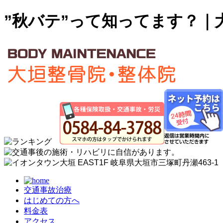
”秋バテ”って知ってます？｜
交通事故治療
はじめての方へ
料金表
アクセス