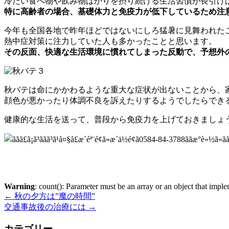
冷たい食べ物や飲み物ばかりを摂り続ける生活習慣が長引け
特に高齢者の場合、基礎体力と免疫力が低下しているため注
今年も全国各地で昨年ほどではないにしろ猛暑に見舞われた
熱中症対策に注力していた人も多かったことと思います。
その反面、快適な生活環境に慣れてしまった反動で、予想外
秋バテは命にかかわるような重大な症状が出ないことから、
顔色が悪かったり体調不良を訴えたりするようでしたらでき
健康的な生活を送って、普段から免疫力を上げておきましょ
Warning
: count(): Parameter must be an array or an object that imp
←
秋の夕方は”魔の時間”
交通事故後の治療には
→
カテゴリー