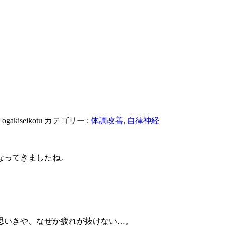
:
ogakiseikotu
カテゴリー :
体調改善
,
自律神経
なってきましたね。
。
思いきや、なぜか疲れが抜けない…。