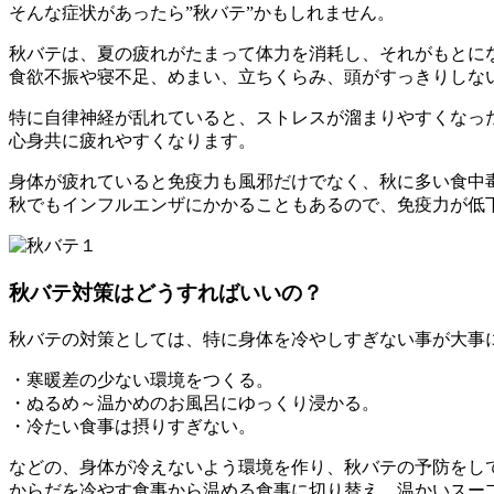
そんな症状があったら”秋バテ”かもしれません。
秋バテは、夏の疲れがたまって体力を消耗し、それがもとに
食欲不振や寝不足、めまい、立ちくらみ、頭がすっきりしな
特に自律神経が乱れていると、ストレスが溜まりやすくなっ
心身共に疲れやすくなります。
身体が疲れていると免疫力も風邪だけでなく、秋に多い食中
秋でもインフルエンザにかかることもあるので、免疫力が低
秋バテ対策はどうすればいいの？
秋バテの対策としては、特に身体を冷やしすぎない事が大事
・寒暖差の少ない環境をつくる。
・ぬるめ～温かめのお風呂にゆっくり浸かる。
・冷たい食事は摂りすぎない。
などの、身体が冷えないよう環境を作り、秋バテの予防をし
からだを冷やす食事から温める食事に切り替え、温かいスー