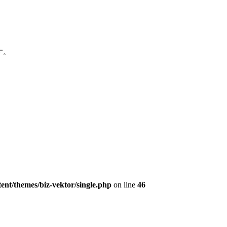
す。
ent/themes/biz-vektor/single.php
on line
46