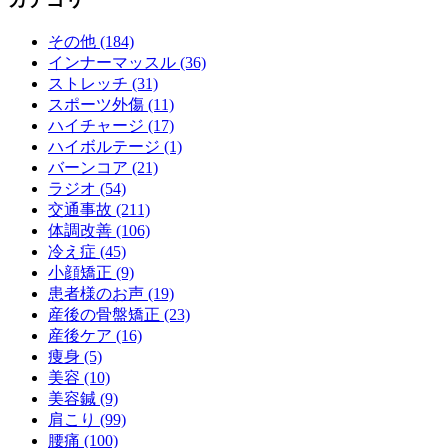
その他 (184)
インナーマッスル (36)
ストレッチ (31)
スポーツ外傷 (11)
ハイチャージ (17)
ハイボルテージ (1)
バーンコア (21)
ラジオ (54)
交通事故 (211)
体調改善 (106)
冷え症 (45)
小顔矯正 (9)
患者様のお声 (19)
産後の骨盤矯正 (23)
産後ケア (16)
痩身 (5)
美容 (10)
美容鍼 (9)
肩こり (99)
腰痛 (100)