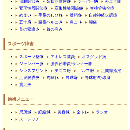
仙腸関節炎
梨状筋症候群
シーバー病
外反母趾
変形性股関節症
変形性膝関節症
脊柱管狭窄症
めまい
手足のしびれ
腱鞘炎
自律神経失調症
五十肩
腰椎ヘルニア
肩こり
腰痛
首の寝違え
首の痛み
スポーツ障害
スポーツ整体
アキレス腱炎
オスグッド病
ジャンパー膝
腸脛靭帯炎/ランナー膝
シンスプリント
テニス肘
ゴルフ肘
足関節捻挫
足底腱膜炎
肉離れ
野球肩
野球肘/野球肩
鵞足炎
施術メニュー
局所鍼
経絡鍼
美容鍼
楽トレ
ラジオ
ストレッチ