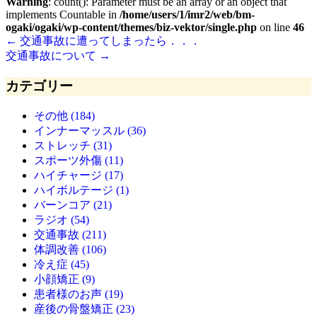
Warning
: count(): Parameter must be an array or an object that
implements Countable in
/home/users/1/imr2/web/bm-
ogaki/ogaki/wp-content/themes/biz-vektor/single.php
on line
46
←
交通事故に遭ってしまったら．．．
交通事故について
→
カテゴリー
その他 (184)
インナーマッスル (36)
ストレッチ (31)
スポーツ外傷 (11)
ハイチャージ (17)
ハイボルテージ (1)
バーンコア (21)
ラジオ (54)
交通事故 (211)
体調改善 (106)
冷え症 (45)
小顔矯正 (9)
患者様のお声 (19)
産後の骨盤矯正 (23)