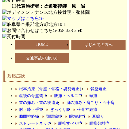
◎代表施術者：柔道整復師 原 誠
HOME
はじめての方へ
交通事故の通い方
対応症状
根本治療（骨盤・骨格・姿勢矯正）
骨盤矯正
産後の骨盤矯正
腰痛・ヘルニア
頭痛
首の痛み・首の寝違え
肩の痛み・肩こり・五十肩
肘・膝・手首
ぎっくり腰
坐骨神経痛
肋間神経痛
顎関節症
眼精疲労
耳鳴り
ストレートネック
腰椎すべり症
腰椎分離症