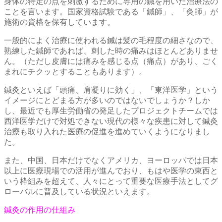
身体の特定の点を刺激するために専用の鍼を用いた治療法の
ことを言います。国家資格試験である「鍼師」、「灸師」が
施術の資格を保有しています。
一般的によく治療に使われる鍼は髪の毛程度の細さなので、
熟練した鍼師であれば、刺した時の痛みはほとんどありませ
ん。（ただし皮膚には痛みを感じる点（痛点）があり、ごく
まれにチクッとすることもあります）。
鍼灸といえば「頭痛、肩凝りに効く」、「東洋医学」という
イメージにとどまる方が多いのではないでしょうか？しか
し、最近でも厚生労働省の発足したプロジェクトチームでは
西洋医学だけで対処できない現代の様々な疾患に対して鍼灸
治療も取り入れた医療の促進を進めていくようになりまし
た。
また、中国、日本だけでなくアメリカ、ヨーロッパでは日本
以上に医療現場での活用が進んでおり、もはや医学の東西と
いう枠組みを超えて、人々にとって重要な医療手法としてグ
ローバルに普及している状況といえます。
鍼灸の作用の仕組み