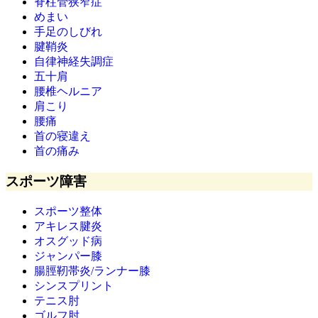
脊柱管狭窄症
めまい
手足のしびれ
腱鞘炎
自律神経失調症
五十肩
腰椎ヘルニア
肩こり
腰痛
首の寝違え
首の痛み
スポーツ障害
スポーツ整体
アキレス腱炎
オスグッド病
ジャンパー膝
腸脛靭帯炎/ランナー膝
シンスプリント
テニス肘
ゴルフ肘