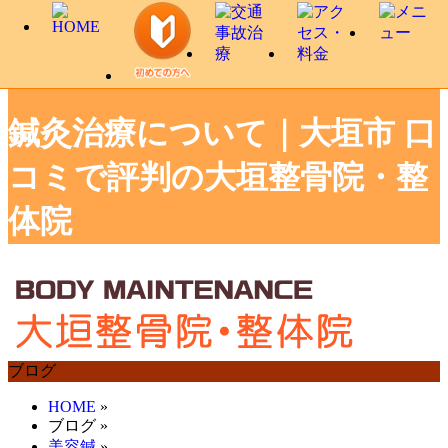
鍼灸治療について｜大垣市 口
コミで評判の大垣整骨院・整
体院
ブログ
HOME
»
ブログ
»
美容鍼
»