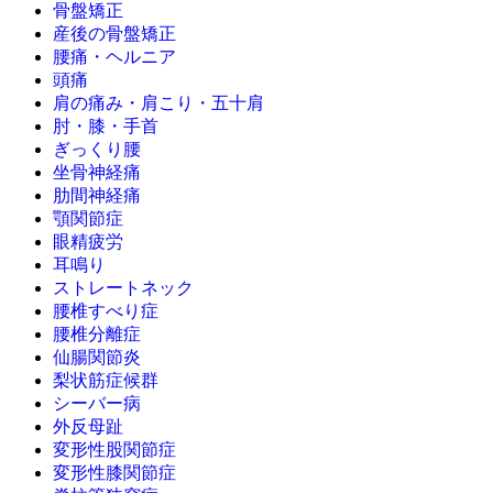
骨盤矯正
産後の骨盤矯正
腰痛・ヘルニア
頭痛
肩の痛み・肩こり・五十肩
肘・膝・手首
ぎっくり腰
坐骨神経痛
肋間神経痛
顎関節症
眼精疲労
耳鳴り
ストレートネック
腰椎すべり症
腰椎分離症
仙腸関節炎
梨状筋症候群
シーバー病
外反母趾
変形性股関節症
変形性膝関節症