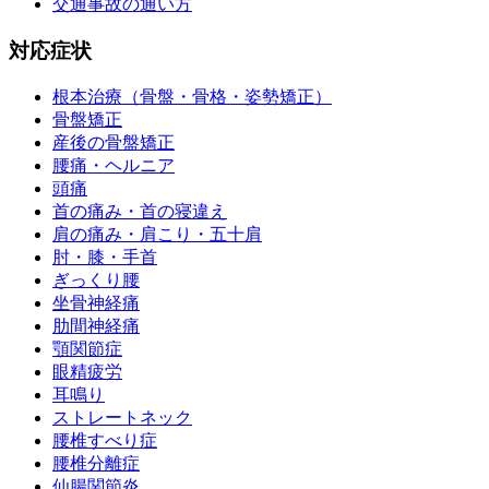
交通事故の通い方
対応症状
根本治療（骨盤・骨格・姿勢矯正）
骨盤矯正
産後の骨盤矯正
腰痛・ヘルニア
頭痛
首の痛み・首の寝違え
肩の痛み・肩こり・五十肩
肘・膝・手首
ぎっくり腰
坐骨神経痛
肋間神経痛
顎関節症
眼精疲労
耳鳴り
ストレートネック
腰椎すべり症
腰椎分離症
仙腸関節炎