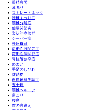
眼精疲労
耳鳴り
ストレートネック
腰椎すべり症
腰椎分離症
仙腸関節炎
梨状筋症候群
シーバー病
外反母趾
変形性股関節症
変形性膝関節症
脊柱管狭窄症
めまい
手足のしびれ
腱鞘炎
自律神経失調症
五十肩
腰椎ヘルニア
肩こり
腰痛
首の寝違え