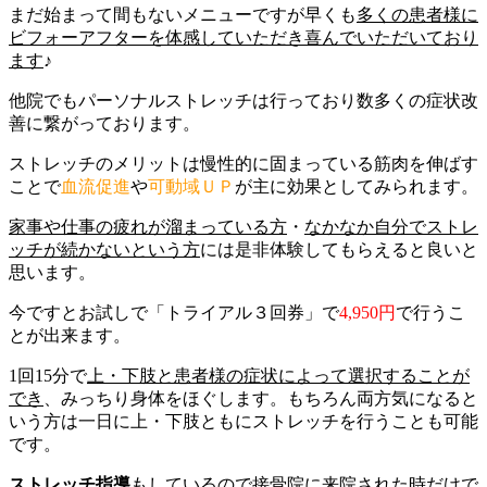
まだ始まって間もないメニューですが早くも
多くの患者様に
ビフォーアフターを体感していただき喜んでいただいており
ます
♪
他院でもパーソナルストレッチは行っており数多くの症状改
善に繋がっております。
ストレッチのメリットは慢性的に固まっている筋肉を伸ばす
ことで
血流促進
や
可動域ＵＰ
が主に効果としてみられます。
家事や仕事の疲れが溜まっている方
・
なかなか自分でストレ
ッチが続かないという方
には是非体験してもらえると良いと
思います。
今ですとお試しで「トライアル３回券」で
4,950円
で行うこ
とが出来ます。
1回15分で
上・下肢と患者様の症状によって選択することが
でき
、みっちり身体をほぐします。もちろん両方気になると
いう方は一日に上・下肢ともにストレッチを行うことも可能
です。
ストレッチ指導
もしているので接骨院に来院された時だけで