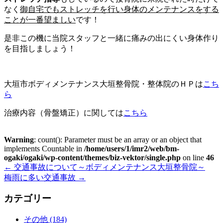
なく
御自宅でもストレッチを行い身体のメンテナンスをする
ことが一番望ましい
です！
是非この機に当院スタッフと一緒に痛みの出にくい身体作り
を目指しましょう！
大垣市ボディメンテナンス大垣整骨院・整体院のＨＰは
こち
ら
治療内容（骨盤矯正）に関しては
こちら
Warning
: count(): Parameter must be an array or an object that
implements Countable in
/home/users/1/imr2/web/bm-
ogaki/ogaki/wp-content/themes/biz-vektor/single.php
on line
46
←
交通事故について～ボディメンテナンス大垣整骨院～
梅雨に多い交通事故
→
カテゴリー
その他 (184)