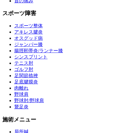
首の痛み
スポーツ障害
スポーツ整体
アキレス腱炎
オスグッド病
ジャンパー膝
腸脛靭帯炎/ランナー膝
シンスプリント
テニス肘
ゴルフ肘
足関節捻挫
足底腱膜炎
肉離れ
野球肩
野球肘/野球肩
鵞足炎
施術メニュー
局所鍼