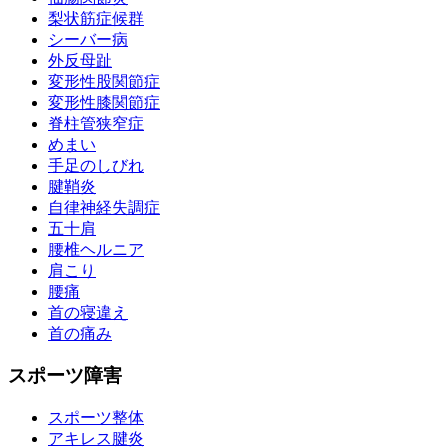
梨状筋症候群
シーバー病
外反母趾
変形性股関節症
変形性膝関節症
脊柱管狭窄症
めまい
手足のしびれ
腱鞘炎
自律神経失調症
五十肩
腰椎ヘルニア
肩こり
腰痛
首の寝違え
首の痛み
スポーツ障害
スポーツ整体
アキレス腱炎