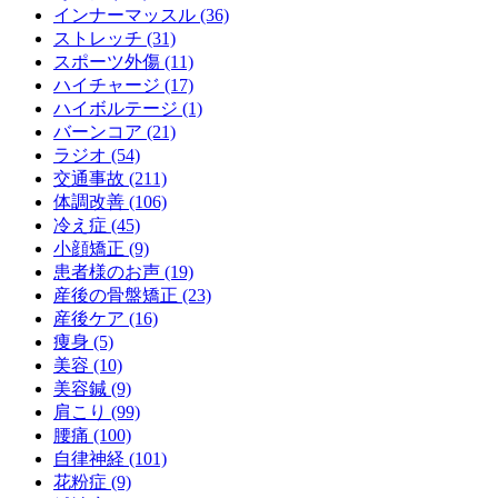
インナーマッスル (36)
ストレッチ (31)
スポーツ外傷 (11)
ハイチャージ (17)
ハイボルテージ (1)
バーンコア (21)
ラジオ (54)
交通事故 (211)
体調改善 (106)
冷え症 (45)
小顔矯正 (9)
患者様のお声 (19)
産後の骨盤矯正 (23)
産後ケア (16)
痩身 (5)
美容 (10)
美容鍼 (9)
肩こり (99)
腰痛 (100)
自律神経 (101)
花粉症 (9)