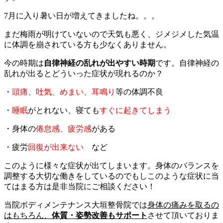
7月に入り暑い日が増えてきましたね。。。
まだ梅雨が明けていないので天気も悪く、ジメジメした気温
に体調を崩されている方も少なくありません。
今の時期は
自律神経の乱れが出やすい時期
です。自律神経の
乱れが出るとどういった症状が現れるのか？
・
頭痛、吐気、めまい、耳鳴り
等の体調不良
・
睡眠
がとれない、寝ても
すぐに起きてしまう
・身体の
倦怠感、疲労感
がある
・疲労
回復が出来ない
など
このように様々な症状が出てしまいます。身体のバランスを
調整する大切な働きをしているのでもしこのような症状に当
てはまる方は是非当院にご相談ください！
当院ボディメンテナンス大垣整骨院では
身体の痛みを取るの
はもちろん、
体質・姿勢改善もサポート
させて頂いておりま