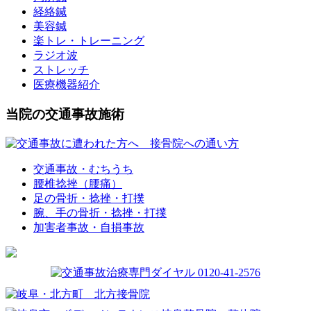
経絡鍼
美容鍼
楽トレ・トレーニング
ラジオ波
ストレッチ
医療機器紹介
当院の交通事故施術
交通事故・むちうち
腰椎捻挫（腰痛）
足の骨折・捻挫・打撲
腕、手の骨折・捻挫・打撲
加害者事故・自損事故