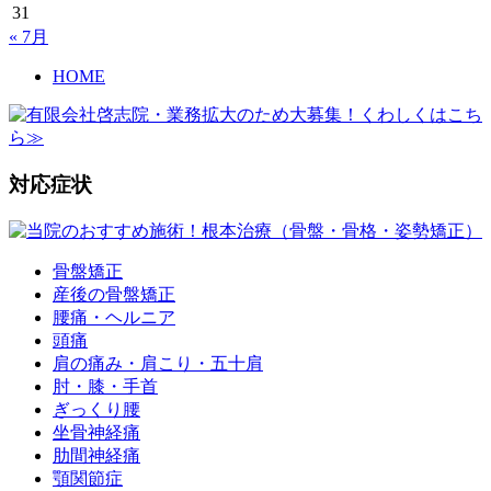
31
« 7月
HOME
対応症状
骨盤矯正
産後の骨盤矯正
腰痛・ヘルニア
頭痛
肩の痛み・肩こり・五十肩
肘・膝・手首
ぎっくり腰
坐骨神経痛
肋間神経痛
顎関節症