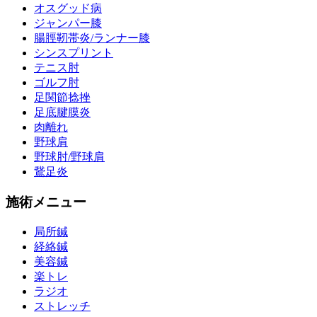
オスグッド病
ジャンパー膝
腸脛靭帯炎/ランナー膝
シンスプリント
テニス肘
ゴルフ肘
足関節捻挫
足底腱膜炎
肉離れ
野球肩
野球肘/野球肩
鵞足炎
施術メニュー
局所鍼
経絡鍼
美容鍼
楽トレ
ラジオ
ストレッチ