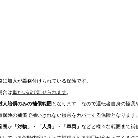
際に加入が義務付けられている保険です。
場合は
重たい罪で罰せられます
。
対人賠償のみの補償範囲
となります。なので運転者自身の怪我
責保険の補償で補いきれない損害をカバーする保険
となります
範囲が
「対物」
・
「人身」
・
「車両」
などと様々な範囲まで補
入している保険内容によって補償される範囲が変わってくるの