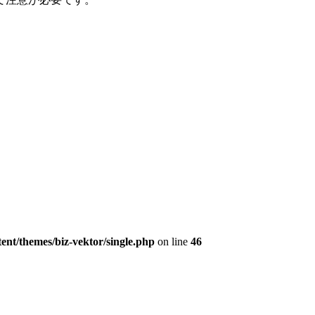
ent/themes/biz-vektor/single.php
on line
46