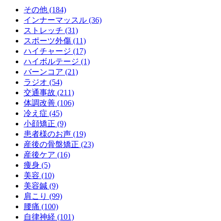
その他 (184)
インナーマッスル (36)
ストレッチ (31)
スポーツ外傷 (11)
ハイチャージ (17)
ハイボルテージ (1)
バーンコア (21)
ラジオ (54)
交通事故 (211)
体調改善 (106)
冷え症 (45)
小顔矯正 (9)
患者様のお声 (19)
産後の骨盤矯正 (23)
産後ケア (16)
痩身 (5)
美容 (10)
美容鍼 (9)
肩こり (99)
腰痛 (100)
自律神経 (101)