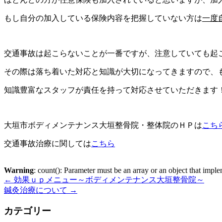
もし自分の加入している保険内容を把握していない方は
一度
交通事故は起こらないことが一番ですが、注意していても起
その際は落ち着いた対応と知識が大切になってきますので、
知識豊富なスタッフが責任を持って対応させていただきます
大垣市ボディメンテナンス大垣整骨院・整体院のＨＰは
こち
交通事故治療に関しては
こちら
Warning
: count(): Parameter must be an array or an object that imp
←
効果ｕｐメニュー～ボディメンテナンス大垣整骨院～
鍼灸治療について
→
カテゴリー