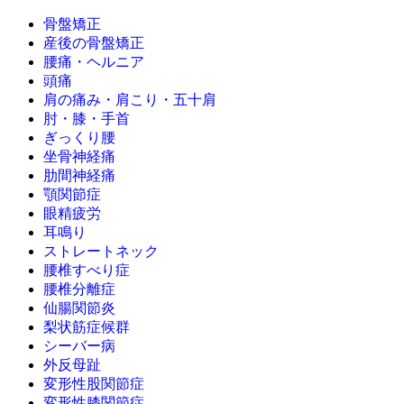
骨盤矯正
産後の骨盤矯正
腰痛・ヘルニア
頭痛
肩の痛み・肩こり・五十肩
肘・膝・手首
ぎっくり腰
坐骨神経痛
肋間神経痛
顎関節症
眼精疲労
耳鳴り
ストレートネック
腰椎すべり症
腰椎分離症
仙腸関節炎
梨状筋症候群
シーバー病
外反母趾
変形性股関節症
変形性膝関節症