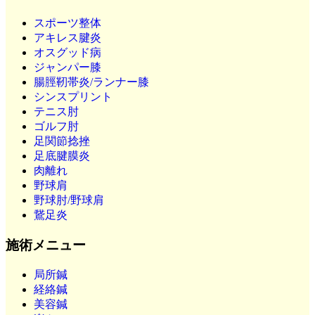
スポーツ整体
アキレス腱炎
オスグッド病
ジャンパー膝
腸脛靭帯炎/ランナー膝
シンスプリント
テニス肘
ゴルフ肘
足関節捻挫
足底腱膜炎
肉離れ
野球肩
野球肘/野球肩
鵞足炎
施術メニュー
局所鍼
経絡鍼
美容鍼