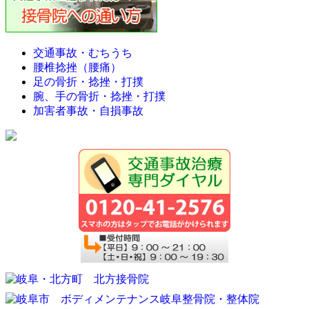
交通事故・むちうち
腰椎捻挫（腰痛）
足の骨折・捻挫・打撲
腕、手の骨折・捻挫・打撲
加害者事故・自損事故