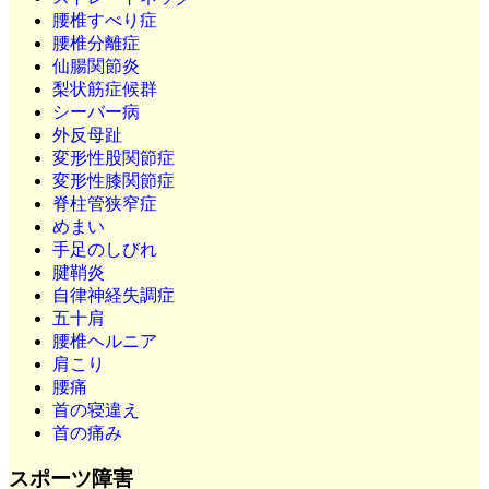
腰椎すべり症
腰椎分離症
仙腸関節炎
梨状筋症候群
シーバー病
外反母趾
変形性股関節症
変形性膝関節症
脊柱管狭窄症
めまい
手足のしびれ
腱鞘炎
自律神経失調症
五十肩
腰椎ヘルニア
肩こり
腰痛
首の寝違え
首の痛み
スポーツ障害