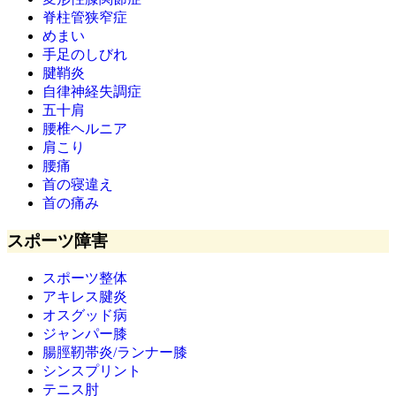
脊柱管狭窄症
めまい
手足のしびれ
腱鞘炎
自律神経失調症
五十肩
腰椎ヘルニア
肩こり
腰痛
首の寝違え
首の痛み
スポーツ障害
スポーツ整体
アキレス腱炎
オスグッド病
ジャンパー膝
腸脛靭帯炎/ランナー膝
シンスプリント
テニス肘