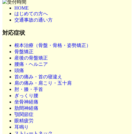
HOME
はじめての方へ
交通事故の通い方
対応症状
根本治療（骨盤・骨格・姿勢矯正）
骨盤矯正
産後の骨盤矯正
腰痛・ヘルニア
頭痛
首の痛み・首の寝違え
肩の痛み・肩こり・五十肩
肘・膝・手首
ぎっくり腰
坐骨神経痛
肋間神経痛
顎関節症
眼精疲労
耳鳴り
ストレートネック