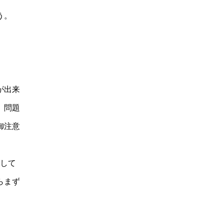
う。
が出来
、問題
御注意
診して
らまず