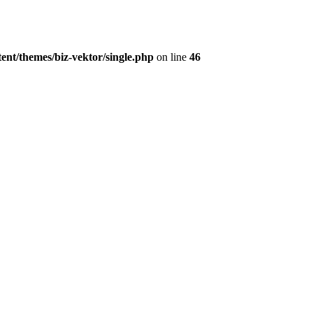
ent/themes/biz-vektor/single.php
on line
46