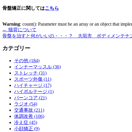
骨盤矯正に関しては
こちら
Warning
: count(): Parameter must be an array or an object that imp
←
猫背について
骨盤を治すと何がいいの・・・？ 大垣市 ボディメンテナ
カテゴリー
その他 (184)
インナーマッスル (36)
ストレッチ (31)
スポーツ外傷 (11)
ハイチャージ (17)
ハイボルテージ (1)
バーンコア (21)
ラジオ (54)
交通事故 (211)
体調改善 (106)
冷え症 (45)
小顔矯正 (9)