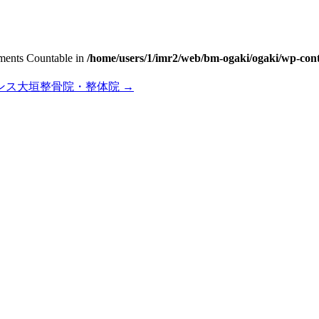
lements Countable in
/home/users/1/imr2/web/bm-ogaki/ogaki/wp-cont
ンス大垣整骨院・整体院
→