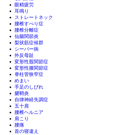
眼精疲労
耳鳴り
ストレートネック
腰椎すべり症
腰椎分離症
仙腸関節炎
梨状筋症候群
シーバー病
外反母趾
変形性股関節症
変形性膝関節症
脊柱管狭窄症
めまい
手足のしびれ
腱鞘炎
自律神経失調症
五十肩
腰椎ヘルニア
肩こり
腰痛
首の寝違え