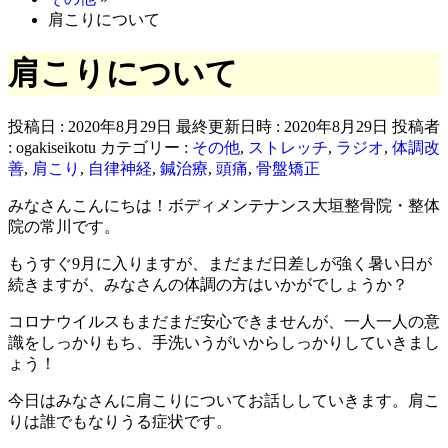
肩こりについて
肩こりについて
投稿日 : 2020年8月29日
最終更新日時 : 2020年8月29日
投稿者
:
ogakiseikotu
カテゴリー :
その他
,
ストレッチ
,
ラジオ
,
体調改
善
,
肩こり
,
自律神経
,
鍼治療
,
頭痛
,
骨盤矯正
みなさんこんにちは！ボディメンテナンス大垣整骨院・整体
院の常川です。
もうすぐ9月に入りますが、まだまだ日差しが強く暑い日が
続きますが、みなさんの体調の方はいかがでしょうか？
コロナウイルスもまだまだ安心できませんが、一人一人の意
識をしっかりもち、手洗いうがいからしっかりしていきまし
ょう！
今日はみなさんに肩こりについてお話ししていきます。肩こ
りは誰でもなりうる症状です。