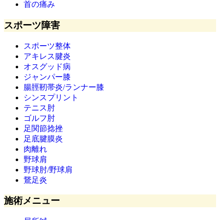
首の痛み
スポーツ障害
スポーツ整体
アキレス腱炎
オスグッド病
ジャンパー膝
腸脛靭帯炎/ランナー膝
シンスプリント
テニス肘
ゴルフ肘
足関節捻挫
足底腱膜炎
肉離れ
野球肩
野球肘/野球肩
鵞足炎
施術メニュー