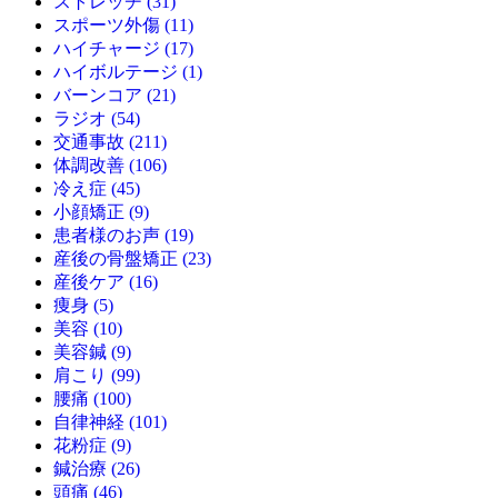
ストレッチ (31)
スポーツ外傷 (11)
ハイチャージ (17)
ハイボルテージ (1)
バーンコア (21)
ラジオ (54)
交通事故 (211)
体調改善 (106)
冷え症 (45)
小顔矯正 (9)
患者様のお声 (19)
産後の骨盤矯正 (23)
産後ケア (16)
痩身 (5)
美容 (10)
美容鍼 (9)
肩こり (99)
腰痛 (100)
自律神経 (101)
花粉症 (9)
鍼治療 (26)
頭痛 (46)