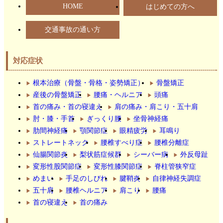
HOME
はじめての方へ
交通事故の通い方
対応症状
根本治療（骨盤・骨格・姿勢矯正）
骨盤矯正
産後の骨盤矯正
腰痛・ヘルニア
頭痛
首の痛み・首の寝違え
肩の痛み・肩こり・五十肩
肘・膝・手首
ぎっくり腰
坐骨神経痛
肋間神経痛
顎関節症
眼精疲労
耳鳴り
ストレートネック
腰椎すべり症
腰椎分離症
仙腸関節炎
梨状筋症候群
シーバー病
外反母趾
変形性股関節症
変形性膝関節症
脊柱管狭窄症
めまい
手足のしびれ
腱鞘炎
自律神経失調症
五十肩
腰椎ヘルニア
肩こり
腰痛
首の寝違え
首の痛み