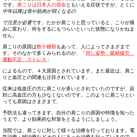
です。
肩こりは日本人の宿命
ともいえる症状ですが、
とくに
中年以降は骨や筋肉が弱くなるの
で注意が必要
です。たかが肩こりと思っていると、こりが痛
みに変わり、何をするにもつらいといった状態に
なりかねま
せん。
肩こりの原因は
数十種類
もあって、人によってさまざまで
す。そのなかで多くみられるのが、
「
同じ姿勢、眼精疲労、
運動不足、ストレス
」
によるもので、４大原因とされています。また最近は、肩こ
りと血圧との関連も注目されています。
従来は低血圧の方に肩こりが多いとされていたのですが、反
対に高血圧の方も少なくないのです。
このように肩こりとい
っても原因はさまざまで、
予防法も違ってきます。自分の肩こりの原因や特徴を知った
うえで、
より効果的な対策をとるようにしましょう。
当院では、肩こりに対して様々な治療を行っております。電
気治療・鍼治療などその人にあった治療を行っているので、