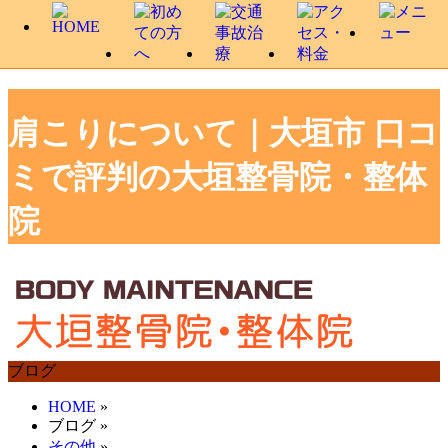
肩こりについて｜大垣市 口コ
ミで評判の大垣整骨院・整体
院
ブログ
HOME
»
ブログ
»
その他
»