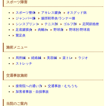
スポーツ障害
スポーツ整体
アキレス腱炎
オスグッド病
ジャンパー膝
腸脛靭帯炎/ランナー膝
シンスプリント
テニス肘
ゴルフ肘
足関節捻挫
足底腱膜炎
肉離れ
野球肩
野球肘/野球肩
鵞足炎
施術メニュー
局所鍼
経絡鍼
美容鍼
楽トレ
ラジオ
ストレッチ
交通事故施術
接骨院への通い方
交通事故・むちうち
加害者事故・自損事故
当院のご案内