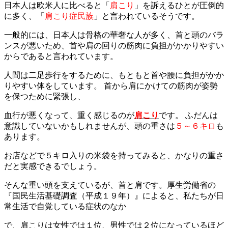
日本人は欧米人に比べると「
肩こり
」を訴えるひとが圧倒的
に多く、「
肩こり症民族
」と言われているそうです。
一般的には、日本人は骨格の華奢な人が多く、首と頭のバラ
ンスが悪いため、首や肩の回りの筋肉に負担がかかりやすい
からであると言われています。
人間は二足歩行をするために、もともと首や腰に負担がかか
りやすい体をしています。 首から肩にかけての筋肉が姿勢
を保つために緊張し、
血行が悪くなって、重く感じるのが
肩こり
です。 ふだんは
意識していないかもしれませんが、頭の重さは
５～６キロ
も
あります。
お店などで５キロ入りの米袋を持ってみると、かなりの重さ
だと実感できるでしょう。
そんな重い頭を支えているが、首と肩です。
厚生労働省の
『国民生活基礎調査（平成１９年）』によると、私たちが日
常生活で自覚している症状のなか
で、
肩こりは女性では１位、男性では２位になっているほど