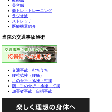
経絡鍼
美容鍼
楽トレ・トレーニング
ラジオ波
ストレッチ
医療機器紹介
当院の交通事故施術
交通事故・むちうち
腰椎捻挫（腰痛）
足の骨折・捻挫・打撲
腕、手の骨折・捻挫・打撲
加害者事故・自損事故