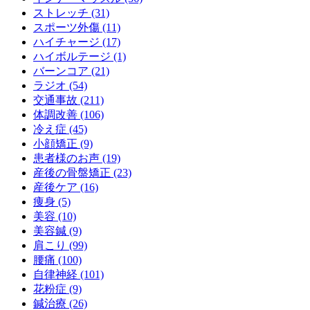
ストレッチ (31)
スポーツ外傷 (11)
ハイチャージ (17)
ハイボルテージ (1)
バーンコア (21)
ラジオ (54)
交通事故 (211)
体調改善 (106)
冷え症 (45)
小顔矯正 (9)
患者様のお声 (19)
産後の骨盤矯正 (23)
産後ケア (16)
痩身 (5)
美容 (10)
美容鍼 (9)
肩こり (99)
腰痛 (100)
自律神経 (101)
花粉症 (9)
鍼治療 (26)