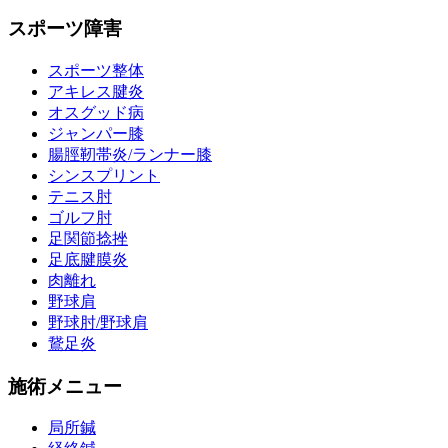
スポーツ障害
スポーツ整体
アキレス腱炎
オスグッド病
ジャンパー膝
腸脛靭帯炎/ランナー膝
シンスプリント
テニス肘
ゴルフ肘
足関節捻挫
足底腱膜炎
肉離れ
野球肩
野球肘/野球肩
鵞足炎
施術メニュー
局所鍼