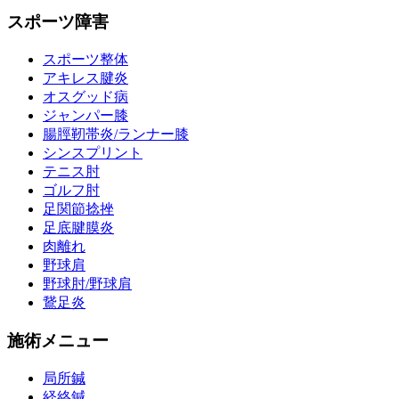
スポーツ障害
スポーツ整体
アキレス腱炎
オスグッド病
ジャンパー膝
腸脛靭帯炎/ランナー膝
シンスプリント
テニス肘
ゴルフ肘
足関節捻挫
足底腱膜炎
肉離れ
野球肩
野球肘/野球肩
鵞足炎
施術メニュー
局所鍼
経絡鍼