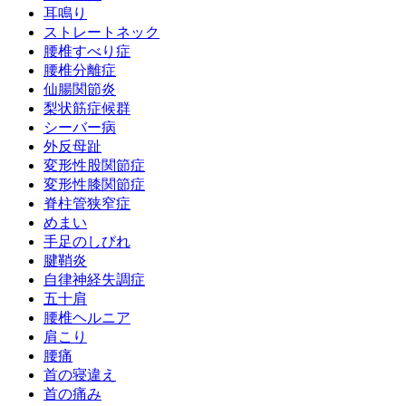
耳鳴り
ストレートネック
腰椎すべり症
腰椎分離症
仙腸関節炎
梨状筋症候群
シーバー病
外反母趾
変形性股関節症
変形性膝関節症
脊柱管狭窄症
めまい
手足のしびれ
腱鞘炎
自律神経失調症
五十肩
腰椎ヘルニア
肩こり
腰痛
首の寝違え
首の痛み