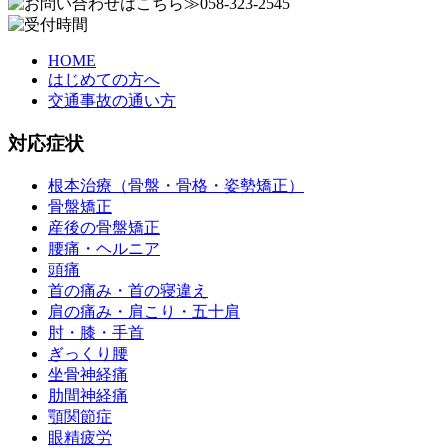
HOME
はじめての方へ
交通事故の通い方
対応症状
根本治療（骨盤・骨格・姿勢矯正）
骨盤矯正
産後の骨盤矯正
腰痛・ヘルニア
頭痛
首の痛み・首の寝違え
肩の痛み・肩こり・五十肩
肘・膝・手首
ぎっくり腰
坐骨神経痛
肋間神経痛
顎関節症
眼精疲労