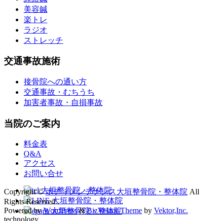
美容鍼
楽トレ
ラジオ
ストレッチ
交通事故施術
接骨院への通い方
交通事故・むちうち
加害者事故・自損事故
当院のご案内
料金表
Q&A
アクセス
お問い合せ
Copyright ©
ボディメンテナンス大垣整骨院・整体院
All
Rights Reserved.
Powered by
WordPress
&
BizVektor Theme
by
Vektor,Inc.
technology.