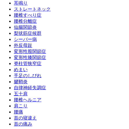
耳鳴り
ストレートネック
腰椎すべり症
腰椎分離症
仙腸関節炎
梨状筋症候群
シーバー病
外反母趾
変形性股関節症
変形性膝関節症
脊柱管狭窄症
めまい
手足のしびれ
腱鞘炎
自律神経失調症
五十肩
腰椎ヘルニア
肩こり
腰痛
首の寝違え
首の痛み