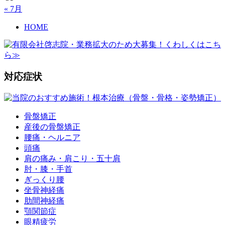
« 7月
HOME
対応症状
骨盤矯正
産後の骨盤矯正
腰痛・ヘルニア
頭痛
肩の痛み・肩こり・五十肩
肘・膝・手首
ぎっくり腰
坐骨神経痛
肋間神経痛
顎関節症
眼精疲労