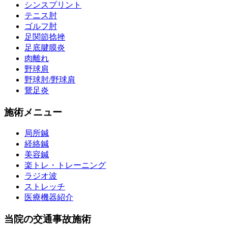
シンスプリント
テニス肘
ゴルフ肘
足関節捻挫
足底腱膜炎
肉離れ
野球肩
野球肘/野球肩
鵞足炎
施術メニュー
局所鍼
経絡鍼
美容鍼
楽トレ・トレーニング
ラジオ波
ストレッチ
医療機器紹介
当院の交通事故施術