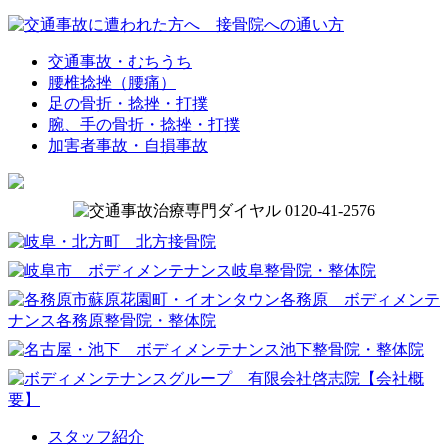
交通事故・むちうち
腰椎捻挫（腰痛）
足の骨折・捻挫・打撲
腕、手の骨折・捻挫・打撲
加害者事故・自損事故
スタッフ紹介