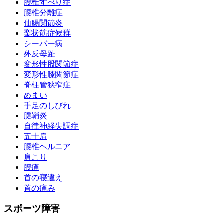
腰椎すべり症
腰椎分離症
仙腸関節炎
梨状筋症候群
シーバー病
外反母趾
変形性股関節症
変形性膝関節症
脊柱管狭窄症
めまい
手足のしびれ
腱鞘炎
自律神経失調症
五十肩
腰椎ヘルニア
肩こり
腰痛
首の寝違え
首の痛み
スポーツ障害