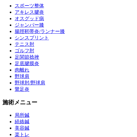
スポーツ整体
アキレス腱炎
オスグッド病
ジャンパー膝
腸脛靭帯炎/ランナー膝
シンスプリント
テニス肘
ゴルフ肘
足関節捻挫
足底腱膜炎
肉離れ
野球肩
野球肘/野球肩
鵞足炎
施術メニュー
局所鍼
経絡鍼
美容鍼
楽トレ