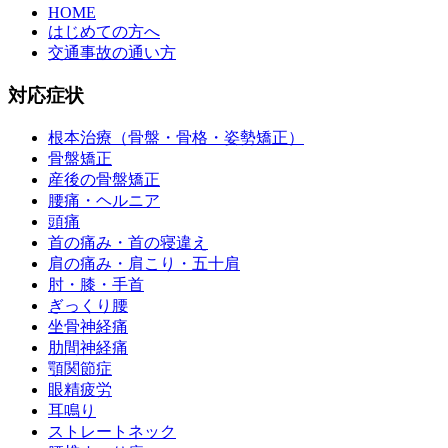
HOME
はじめての方へ
交通事故の通い方
対応症状
根本治療（骨盤・骨格・姿勢矯正）
骨盤矯正
産後の骨盤矯正
腰痛・ヘルニア
頭痛
首の痛み・首の寝違え
肩の痛み・肩こり・五十肩
肘・膝・手首
ぎっくり腰
坐骨神経痛
肋間神経痛
顎関節症
眼精疲労
耳鳴り
ストレートネック