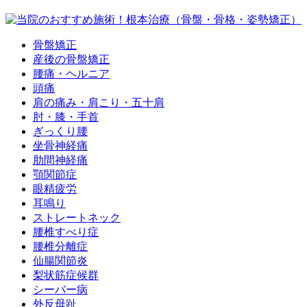
骨盤矯正
産後の骨盤矯正
腰痛・ヘルニア
頭痛
肩の痛み・肩こり・五十肩
肘・膝・手首
ぎっくり腰
坐骨神経痛
肋間神経痛
顎関節症
眼精疲労
耳鳴り
ストレートネック
腰椎すべり症
腰椎分離症
仙腸関節炎
梨状筋症候群
シーバー病
外反母趾