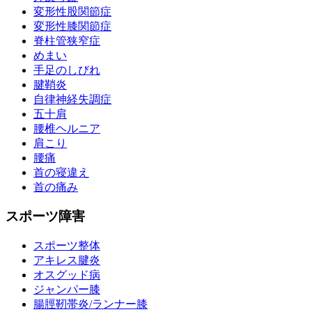
変形性股関節症
変形性膝関節症
脊柱管狭窄症
めまい
手足のしびれ
腱鞘炎
自律神経失調症
五十肩
腰椎ヘルニア
肩こり
腰痛
首の寝違え
首の痛み
スポーツ障害
スポーツ整体
アキレス腱炎
オスグッド病
ジャンパー膝
腸脛靭帯炎/ランナー膝