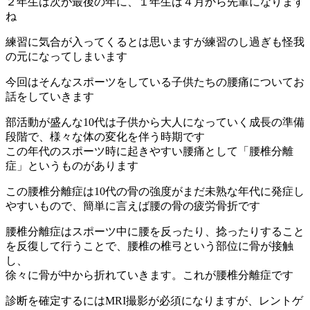
２年生は次が最後の年に、１年生は４月から先輩になります
ね
練習に気合が入ってくるとは思いますが練習のし過ぎも怪我
の元になってしまいます
今回はそんなスポーツをしている子供たちの腰痛についてお
話をしていきます
部活動が盛んな10代は子供から大人になっていく成長の準備
段階で、様々な体の変化を伴う時期です
この年代のスポーツ時に起きやすい腰痛として「腰椎分離
症」というものがあります
この腰椎分離症は10代の骨の強度がまだ未熟な年代に発症し
やすいもので、簡単に言えば腰の骨の疲労骨折です
腰椎分離症はスポーツ中に腰を反ったり、捻ったりすること
を反復して行うことで、腰椎の椎弓という部位に骨が接触
し、
徐々に骨が中から折れていきます。これが腰椎分離症です
診断を確定するにはMRI撮影が必須になりますが、レントゲ